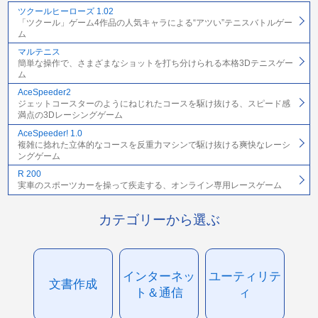
ツクールヒーローズ 1.02
「ツクール」ゲーム4作品の人気キャラによる“アツい”テニスバトルゲー
ム
マルテニス
簡単な操作で、さまざまなショットを打ち分けられる本格3Dテニスゲー
ム
AceSpeeder2
ジェットコースターのようにねじれたコースを駆け抜ける、スピード感
満点の3Dレーシングゲーム
AceSpeeder! 1.0
複雑に捻れた立体的なコースを反重力マシンで駆け抜ける爽快なレーシ
ングゲーム
R 200
実車のスポーツカーを操って疾走する、オンライン専用レースゲーム
カテゴリーから選ぶ
インターネッ
ユーティリテ
文書作成
ト＆通信
ィ