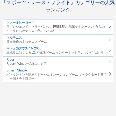
「スポーツ・レース・フライト」カテゴリーの人気
ランキング
ツクールヒーローズ
ラブレジェンド、マリモパンツ、FREEJIA、黒魔剣士アースの4作品の
キャラたちがテニスで熱いバトル!
マルテニス
簡単操作の本格テニスゲーム
マキュ(魔球)ワイヤ 2000
単純故に熱くなる1次元野球ゲーム インターネットランキングもあり!
Rider
RiderがWindowsVistaに対応
Smash Shuttle
バドミントンを題材としたシュミレーションゲーム キャラクターを育て
て全国大会を目指せ!