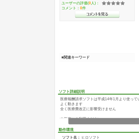
ユーザーの評価(
0
人)：
コメント：
0
件
■関連キーワード
ソフト詳細説明
医療報酬請求ソフトは平成14年1月より使って
よく動きます
全く医療費改正に影響受けません
ご気楽にご利用ください
ヒロソフトの著作権は 仏坂博泰 にあります
動作環境
※ 使用にあたっては 各自ご確認の上ご利用く
ソフト名：
ヒロソフト
※ 当ソフトの使用によるパソコン・業務・そ