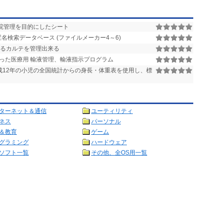
院管理を目的にしたシート
置名検索データベース (ファイルメーカー4～6)
るカルテを管理出来る
0以上を使った医療用 輸液管理、輸液指示プログラム
成12年の小児の全国統計からの身長・体重表を使用し、標
ターネット＆通信
ユーティリティ
ネス
パーソナル
＆教育
ゲーム
グラミング
ハードウェア
ソフト一覧
その他、全OS用一覧