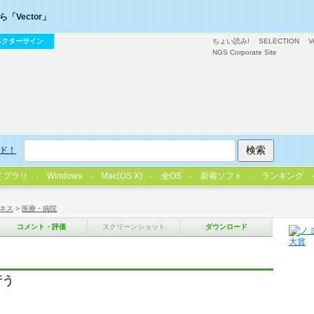
「Vector」
ベクターサイン
ちょい読み!
SELECTION
V
NGS Corporate Site
ド！
イブラリ
Windows
Mac(OS X)
全OS
新着ソフト
ランキング
ネス
>
医療・病院
コメント・評価
スクリーンショット
ダウンロード
行う