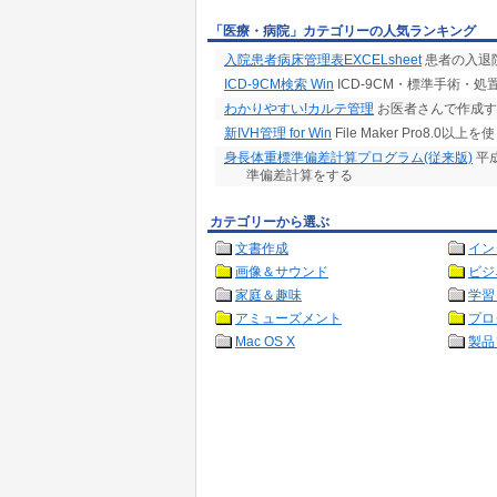
「医療・病院」カテゴリーの人気ランキング
入院患者病床管理表EXCELsheet
患者の入退
ICD-9CM検索 Win
ICD-9CM・標準手術・処
わかりやすい!カルテ管理
お医者さんで作成す
新IVH管理 for Win
File Maker Pro8.
身長体重標準偏差計算プログラム(従来版)
平
準偏差計算をする
カテゴリーから選ぶ
文書作成
イン
画像＆サウンド
ビジ
家庭＆趣味
学習
アミューズメント
プロ
Mac OS X
製品