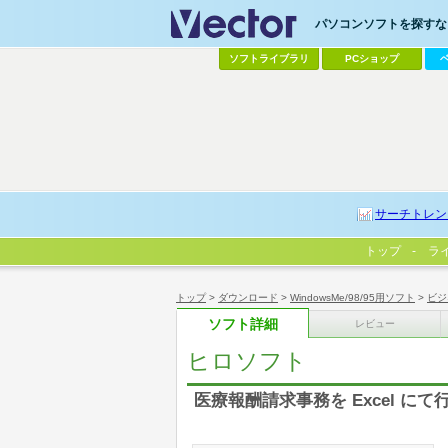
パソコンソフトを探すなら
ソフトライブラリ
PCショップ
サーチトレン
トップ
ラ
トップ
>
ダウンロード
>
WindowsMe/98/95用ソフト
>
ビジ
ソフト詳細
レビュー
ヒロソフト
医療報酬請求事務を Excel にて