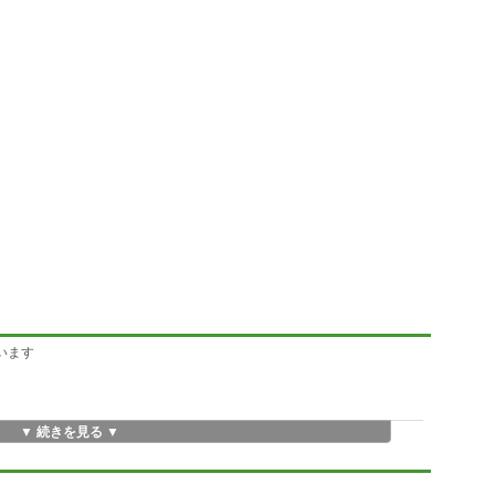
います
▼ 続きを見る ▼
ださい
の他へのトラブルには一切の責任を負えませんのでご了承ください