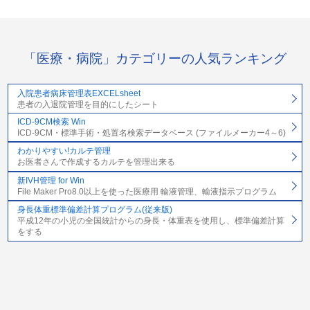
「医療・病院」カテゴリーの人気ランキング
入院患者病床管理表EXCELsheet
患者の入退院管理を目的にしたシート
ICD-9CM検索 Win
ICD-9CM・標準手術・処置名検索データベース (ファイルメーカー4～6)
わかりやすい!カルテ管理
お医者さんで作成するカルテを管理出来る
新IVH管理 for Win
File Maker Pro8.0以上を使った医療用 輸液管理、輸液指示プログラム
身長体重標準偏差計算プログラム(従来版)
平成12年の小児の全国統計からの身長・体重表を使用し、標準偏差計算
をする