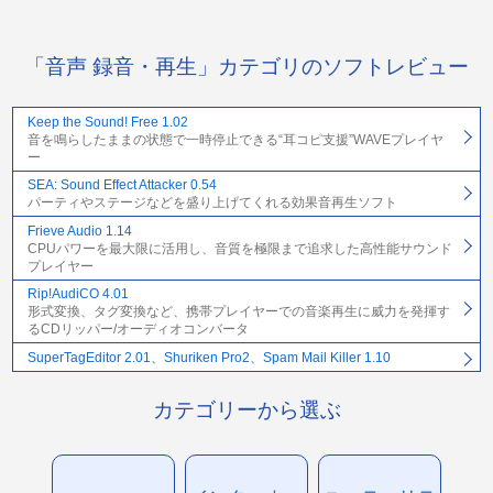
「音声 録音・再生」カテゴリのソフトレビュー
Keep the Sound! Free 1.02
音を鳴らしたままの状態で一時停止できる“耳コピ支援”WAVEプレイヤ
ー
SEA: Sound Effect Attacker 0.54
パーティやステージなどを盛り上げてくれる効果音再生ソフト
Frieve Audio 1.14
CPUパワーを最大限に活用し、音質を極限まで追求した高性能サウンド
プレイヤー
Rip!AudiCO 4.01
形式変換、タグ変換など、携帯プレイヤーでの音楽再生に威力を発揮す
るCDリッパー/オーディオコンバータ
SuperTagEditor 2.01、Shuriken Pro2、Spam Mail Killer 1.10
カテゴリーから選ぶ