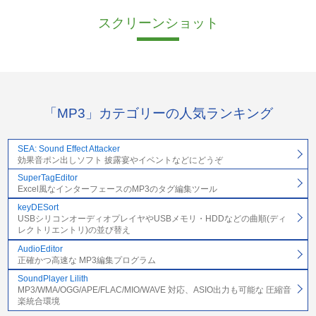
スクリーンショット
「MP3」カテゴリーの人気ランキング
SEA: Sound Effect Attacker
効果音ポン出しソフト 披露宴やイベントなどにどうぞ
SuperTagEditor
Excel風なインターフェースのMP3のタグ編集ツール
keyDESort
USBシリコンオーディオプレイヤやUSBメモリ・HDDなどの曲順(ディ
レクトリエントリ)の並び替え
AudioEditor
正確かつ高速な MP3編集プログラム
SoundPlayer Lilith
MP3/WMA/OGG/APE/FLAC/MIO/WAVE 対応、ASIO出力も可能な 圧縮音
楽統合環境