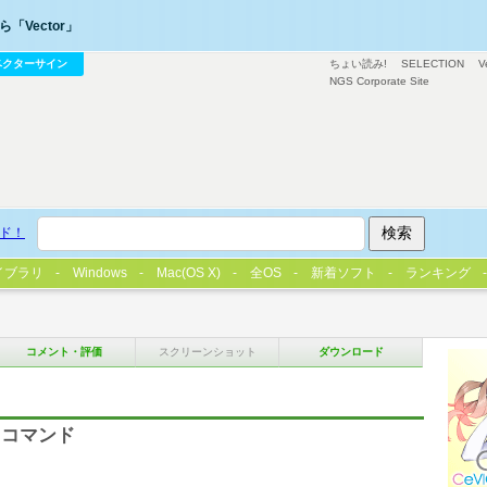
「Vector」
ベクターサイン
ちょい読み!
SELECTION
V
NGS Corporate Site
ド！
イブラリ
Windows
Mac(OS X)
全OS
新着ソフト
ランキング
コメント・評価
スクリーンショット
ダウンロード
るコマンド