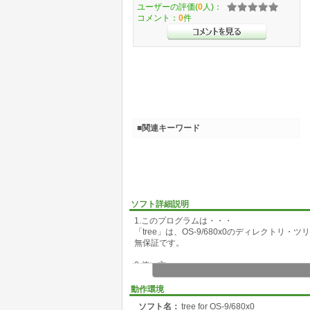
ユーザーの評価(
0
人)：
コメント：
0
件
■関連キーワード
ソフト詳細説明
1.このプログラムは・・・
「tree」は、OS-9/680x0のディレク
無保証です。
2.使い方
構文: tree [<オプション>] {[<ディレクトリ名>] 
機能: ディレクトリ・ツリーを表示する
動作環境
オプション: -f すべてのファイルを表示する
ソフト名：
tree for OS-9/680x0
-nf ディレクトリのみ表示する