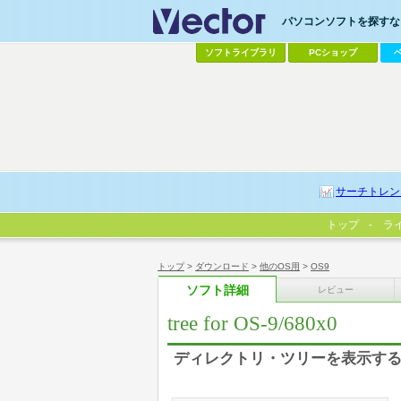
パソコンソフトを探すなら
ソフトライブラリ
PCショップ
サーチトレン
トップ
ラ
トップ
>
ダウンロード
>
他のOS用
>
OS9
ソフト詳細
レビュー
tree for OS-9/680x0
ディレクトリ・ツリーを表示す