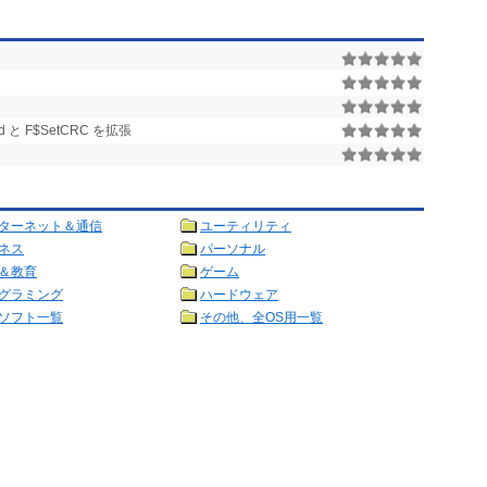
od と F$SetCRC を拡張
ターネット＆通信
ユーティリティ
ネス
パーソナル
＆教育
ゲーム
グラミング
ハードウェア
ソフト一覧
その他、全OS用一覧