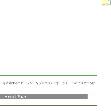
トリ・ツリーを表示するコピーフリーなプログラムです。なお、このプログラムは
▼ 続きを見る ▼
[<オプション>]}