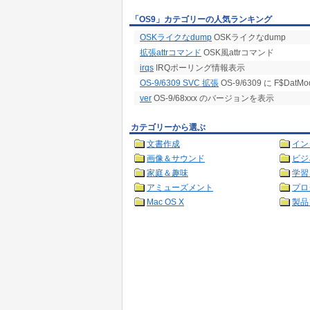
「OS9」カテゴリーの人気ランキング
OSKライクなdump
OSKライクなdump
拡張attrコマンド
OSK風attrコマンド
irqs
IRQポーリング情報表示
OS-9/6309 SVC 拡張
OS-9/6309 に F$DatM
ver
OS-9/68xxx のバージョンを表示
カテゴリーから選ぶ
文書作成
イン
画像＆サウンド
ビジ
家庭＆趣味
学習
アミューズメント
プロ
Mac OS X
製品