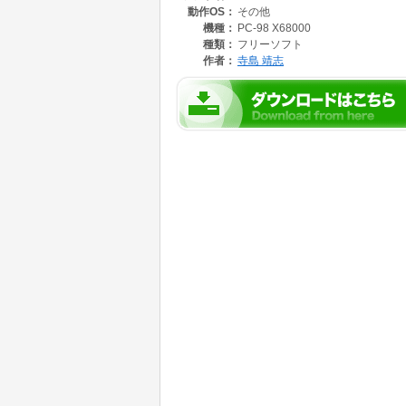
動作OS：
その他
-k OS-9/X680x0 の漢字ファイル名に対応する
-nk OS-9/X680x0 の漢字ファイル名に対応しない
機種：
PC-98 X68000
種類：
フリーソフト
ディレクトリ名を省略するとカレントデータディ
作者：
寺島 靖志
k」が仮定され、ディレクトリ名のみ表示しま
ファイル名も表示する場合は「-f」オプション