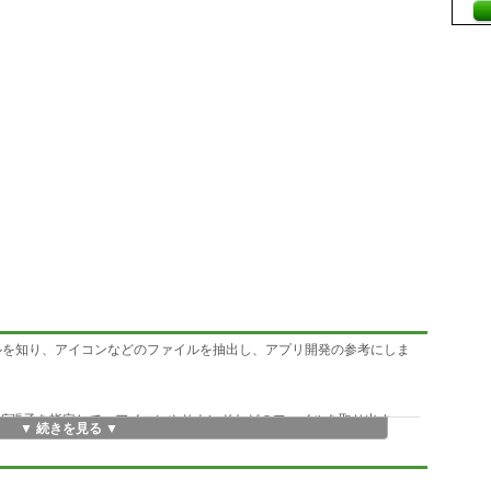
イルを知り、アイコンなどのファイルを抽出し、アプリ開発の参考にしま
esから拡張子を指定して、アイコンやサウンドなどのファイルを取り出す。
▼ 続きを見る ▼
でき、システムサウンドを追加変更できます。
 BigSurに対応し、Macプログラマーの必須アイテムになるはずです。Xoj
付しています。