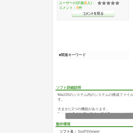
ユーザーの評価(
0
人)：
コメント：
0
件
■関連キーワード
ソフト詳細説明
MacOSのシステム内のシステムの構成ファ
す。
大まかに2つの機能があります。
1. macに含まれているすべてのResourc
2. ディスクトップ画像を閲覧選択、追加変更
ファイルコピー機能はかなり強力で、M164bit,
動作環境
oで作成し、参考のためProjectファイルを添
ソフト名：
SysPSViewer