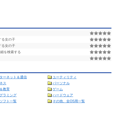
する女の子
する女の子
数の詳細を検索する
ターネット＆通信
ユーティリティ
ネス
パーソナル
＆教育
ゲーム
グラミング
ハードウェア
ソフト一覧
その他、全OS用一覧