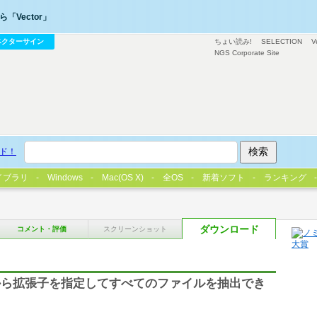
「Vector」
ベクターサイン
ちょい読み!
SELECTION
V
NGS Corporate Site
ド！
イブラリ
Windows
Mac(OS X)
全OS
新着ソフト
ランキング
ダウンロード
コメント・評価
スクリーンショット
から拡張子を指定してすべてのファイルを抽出でき