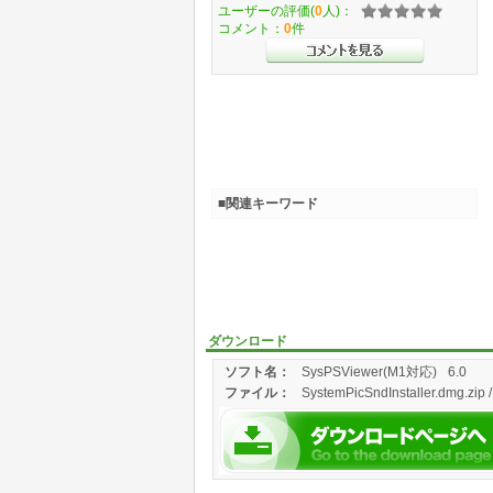
ユーザーの評価(
0
人)：
コメント：
0
件
■関連キーワード
ダウンロード
ソフト名：
SysPSViewer(M1対応)
6.0
ファイル：
SystemPicSndInstaller.dmg.zip 