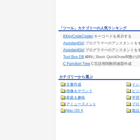
「ツール」カテゴリーの人気ランキング
KKeyCodeCpater
キーコードを表示する
AssistantGirl
プログラマーのアシスタントを
AssistantGirl
プログラマーのアシスタントを
Tool Box DB
瞬時にBasic QuickDraw関
C Function Tree
C言語用関数関連図作成
カテゴリーから選ぶ
文書作成
イン
画像＆サウンド
ビジ
家庭＆趣味
学習
アミューズメント
プロ
Mac OS X
製品