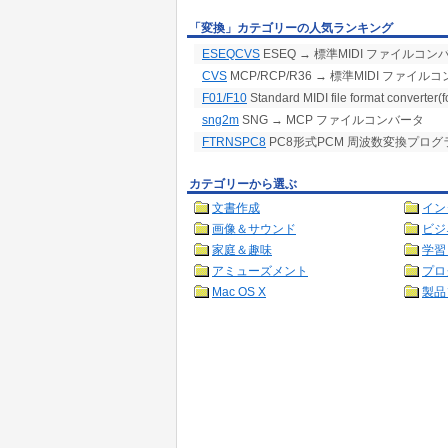
「変換」カテゴリーの人気ランキング
ESEQCVS
ESEQ → 標準MIDI ファイルコ
CVS
MCP/RCP/R36 → 標準MIDI ファイル
F01/F10
Standard MIDI file format converte
sng2m
SNG → MCP ファイルコンバータ
FTRNSPC8
PC8形式PCM 周波数変換プログ
カテゴリーから選ぶ
文書作成
イン
画像＆サウンド
ビジ
家庭＆趣味
学習
アミューズメント
プロ
Mac OS X
製品