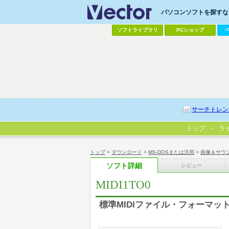
パソコンソフトを探すなら
ソフトライブラリ
PCショップ
サーチトレン
トップ
ラ
トップ
>
ダウンロード
>
MS-DOSまたは汎用
>
画像＆サウ
ソフト詳細
レビュー
MIDI1TO0
標準MIDIファイル・フォーマッ