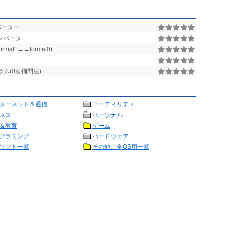
ンバーター
コンバータ
r(format1←→format0)
ラム(0次補間法)
ターネット＆通信
ユーティリティ
ネス
パーソナル
＆教育
ゲーム
グラミング
ハードウェア
ソフト一覧
その他、全OS用一覧