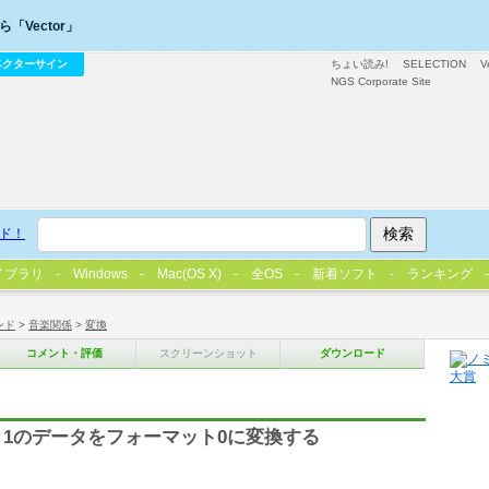
「Vector」
ベクターサイン
ちょい読み!
SELECTION
V
NGS Corporate Site
ド！
イブラリ
Windows
Mac(OS X)
全OS
新着ソフト
ランキング
ンド
>
音楽関係
>
変換
コメント・評価
スクリーンショット
ダウンロード
ト1のデータをフォーマット0に変換する