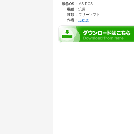
動作OS：
MS-DOS
fmt1 : 入力となる，フォーマット１の標準Ｍ
fmt0 : 出力となる，フォーマット０の標準Ｍ
機種：
汎用
fmt1,fmt0 とも，拡張子".MID"は省略可能
種類：
フリーソフト
指定してください。
作者：
ふゆき
【使用例】
midi1to0 sample sample0