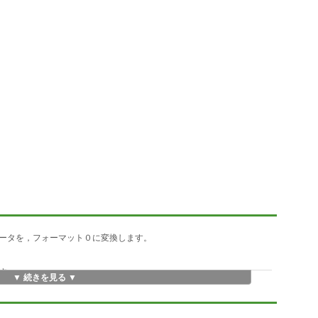
ータを，フォーマット０に変換します。
す。
▼ 続きを見る ▼
ていません。