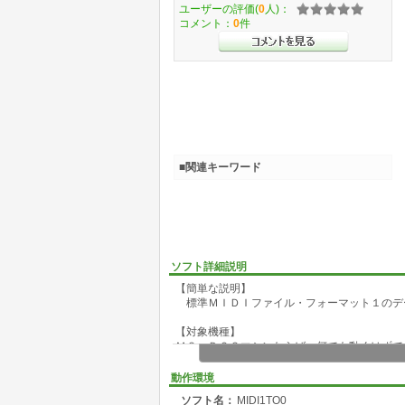
ユーザーの評価(
0
人)：
コメント：
0
件
■関連キーワード
ソフト詳細説明
【簡単な説明】
標準ＭＩＤＩファイル・フォーマット１のデ
【対象機種】
ＭＳ－ＤＯＳマシンならば、何でも動くはずで
ただし動作確認は、PC9801UV21でしか行っ
動作環境
【起動パラメタ】
ソフト名：
MIDI1TO0
midi1to0 fmt1[.MID] fmt0[.MID]