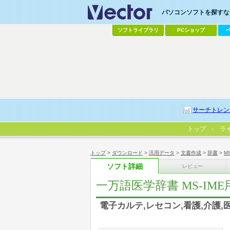
パソコンソフトを探すなら
ソフトライブラリ
PCショップ
サーチトレン
トップ
ラ
トップ
>
ダウンロード
>
汎用データ
>
文書作成
>
辞書
>
M
ソフト詳細
レビュー
一万語医学辞書 MS-IME
電子カルテ,レセコン,看護,介護