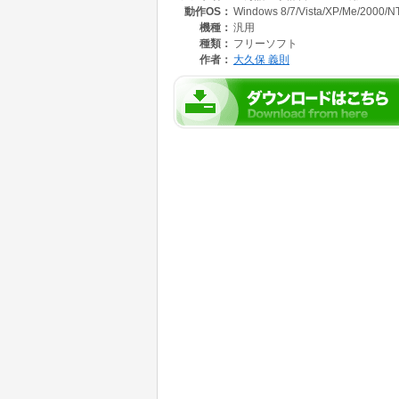
動作OS：
Windows 8/7/Vista/XP/Me/2000/NT
マー内科:血管病,心臓病,痛風,かぜ,腹痛,高血
スフォネート,アスピリン
機種：
汎用
種類：
フリーソフト
作者：
大久保 義則