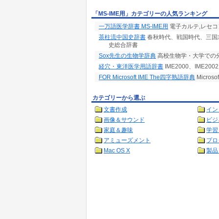
「MS-IME用」カテゴリーの人気ランキング
一万語医学辞書 MS-IME用
電子カルテ,レセコ
茶柱流中国史辞書
春秋時代、戦国時代、三国
史総合辞書
Sox先生の生物学辞典
高校生物学・大学での
経穴・東洋医学用語辞書
IME2000、IME
FOR Microsoft IME The四字熟語辞典
Micro
カテゴリーから選ぶ
文書作成
イン
画像＆サウンド
ビジ
家庭＆趣味
学習
アミューズメント
プロ
Mac OS X
製品