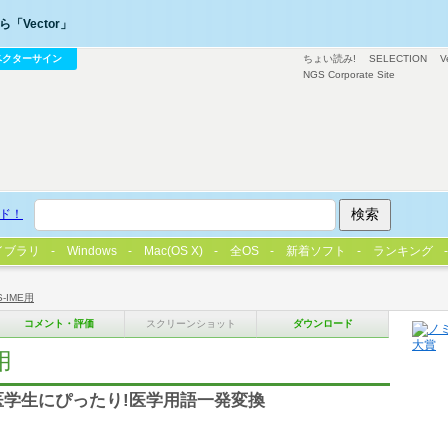
「Vector」
ベクターサイン
ちょい読み!
SELECTION
V
NGS Corporate Site
ド！
イブラリ
Windows
Mac(OS X)
全OS
新着ソフト
ランキング
S-IME用
コメント・評価
スクリーンショット
ダウンロード
用
,医学生にぴったり!医学用語一発変換