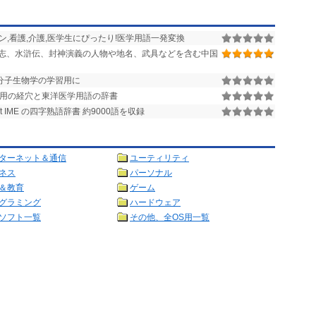
ン,看護,介護,医学生にぴったり!医学用語一発変換
志、水滸伝、封神演義の人物や地名、武具などを含む中国
分子生物学の学習用に
2002用の経穴と東洋医学用語の辞書
soft IME の四字熟語辞書 約9000語を収録
ターネット＆通信
ユーティリティ
ネス
パーソナル
＆教育
ゲーム
グラミング
ハードウェア
ソフト一覧
その他、全OS用一覧