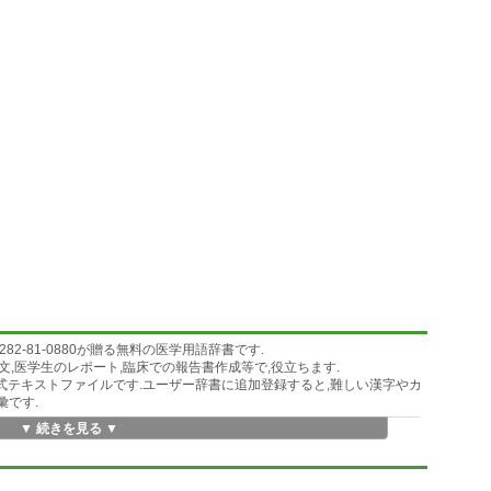
2-81-0880が贈る無料の医学用語辞書です.
論文,医学生のレポート,臨床での報告書作成等で,役立ちます.
ME形式テキストファイルです.ユーザー辞書に追加登録すると,難しい漢字やカ
彙です.
▼ 続きを見る ▼
,鑷子(せっし),鋭匙(えいひ)
チ,骨粗鬆症,帯状疱疹,癌性疼痛,難病,原因不明,線維筋痛症,慢性疲労症候
頭痛整形外科:脊柱管狭窄症,変形性脊椎症,椎間板ヘルニア,後縦靱帯骨化症,
脳梗塞,歩行困難,跛行(はこう),眩暈(めまい),パーキンソン病,アルツハイ