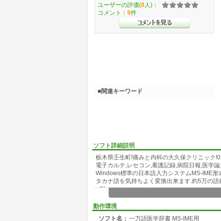
ユーザーの評価(
8
人)：
コメント：
9
件
■関連キーワード
ソフト詳細説明
栃木県壬生町!痛みと内科の大久保クリニック!028
電子カルテ,レセコン,看護記録,病院日報,医学
Windows標準の日本語入力システムMS-I
タカナ語を気持ちよく変換出来ます.約5万の語
■例■
難読語:胼胝(べんち),疣贅(ゆうぜい),辷(すべり)
ペインクリニック:神経痛,しびれ,関節痛,リウマ
動作環境
群,腰痛,自律神経失調層,肩こり,片頭痛,緊張型
ソフト名：
一万語医学辞書 MS-IME用
黄靱帯肥厚症,変形性関節症リハビリ:麻痺,多発性