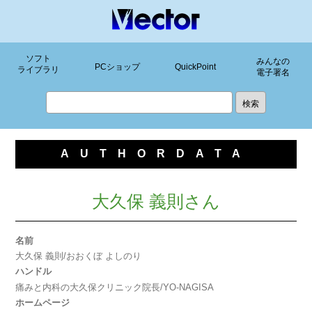
ソフト
みんなの
PCショップ
QuickPoint
ライブラリ
電子署名
AUTHORDATA
大久保 義則さん
名前
大久保 義則/おおくぼ よしのり
ハンドル
痛みと内科の大久保クリニック院長/YO-NAGISA
ホームページ