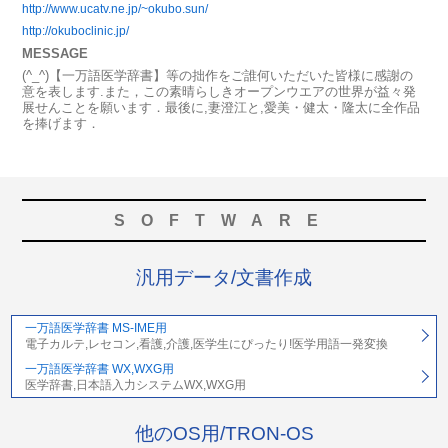
http://www.ucatv.ne.jp/~okubo.sun/
http://okuboclinic.jp/
MESSAGE
(^_^)【一万語医学辞書】等の拙作をご誰何いただいた皆様に感謝の
意を表します.また，この素晴らしきオープンウエアの世界が益々発
展せんことを願います．最後に,妻澄江と,愛美・健太・隆太に全作品
を捧げます．
SOFTWARE
汎用データ/文書作成
一万語医学辞書 MS-IME用
電子カルテ,レセコン,看護,介護,医学生にぴったり!医学用語一発変換
一万語医学辞書 WX,WXG用
医学辞書,日本語入力システムWX,WXG用
他のOS用/TRON-OS