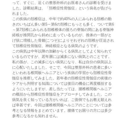
って、すぐに、近くの整形外科のお医者さんの診断を受けま
した。診断結果は、「頚椎症性骨髄症」という病名が告げら
れました。
この疾病の頚椎症は、中年で約40%の人にみられる頚椎の動
きのいちばん多い第5～第6の頚椎にもっとも多く、ついで第6
～第7頚椎にみられる頚椎椎体の後ろの脊髄の間にある脊髄神
経根が推間孔から斜めに走っているものが、推体の一部がと
げ状に増殖した骨棘(こつそ)によりそれぞれの頚椎が圧迫され
て頚椎症性骨髄症、神経根症となる病気のようです。
この病気は中年以降の加齢からくる病気としてよく知られて
いるものですが、若年層には滅多にない病気とのことです。
私の孫が、この滅多にない病気になり、私は自分の病気以上
に心配いたしました。そこで、今回は整形外科の患者に多い
といわれる椎間板ヘルニアという疾病の学習から頚椎症性骨
髄症を推察してみました。若年者の頚椎症性骨髄症の術後の
ケアから判明する知識については後日の機会に再度概括する
ようにいたしますが、差し当たっては、腰椎椎間板ヘルニア
の概括から頚椎症性骨髄症をアプローチしてみました。この
病気を良く知っている方がいれば、ご面倒でもお教え願えれ
ば幸甚です。今回は腰椎椎間板ヘルニアのことについては参
考となる情報をまとめています。腰痛でお困りの方には多少
参考になるかも知れません。