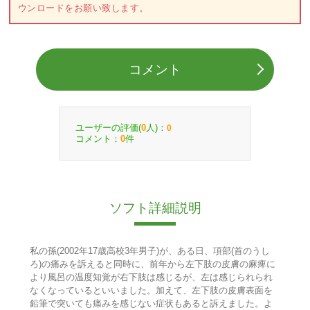
ウンロードをお願い致します。
コメント
ユーザーの評価(
人)：
0
0
コメント：
件
0
ソフト詳細説明
私の孫(2002年17歳高校3年男子)が、ある日、項部(首のうし
ろ)の痛みを訴えると同時に、前年から左下肢の皮膚の麻痺に
より風呂の温度知覚が右下肢は感じるが、左は感じられられ
なくなっているといいました。加えて、左下肢の皮膚表面を
鉛筆で突いても痛みを感じない症状もあると訴えました。よ