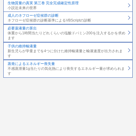
生物質量の真実 第三巻 完全完成確定性原理
小説近未来の世界
成人のネフローゼ症候群の診断
ネフローゼ症候群の診断基準によるVBScriptの診断
必要薬液量の算出
体重から1時間当たりどれくらいの塩酸ドバミン200を注入するかを求め
ます
子供の維持輸液量
新生児らが学童までを4つに分けた維持輸液量と輸液速度が出力されま
す
蒸発によるエネルギー喪失量
不感蒸泄量1g当たりの気化熱により喪失するエネルギー量が求められま
す