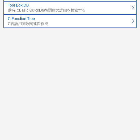
Tool Box DB
瞬時にBasic QuickDraw関数の詳細を検索する
C Function Tree
C言語用関数関連図作成