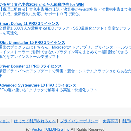
やるぞ！青色申告2026 かんたん節税申告 for WIN
【税理士監修済】青色申告用の仕訳・決算書から確定申告・消費税申告まで
ん作成。最新税制に対応。サポート０円で安心。
Smart Defrag 11 PRO 3ライセンス
全世界1,500万人が愛用するHDDデフラグ・SSD最適化ソフト！高度なデフ
ンを高速化
IObit Uninstaller 15 PRO 3ライセンス
通常のプログラムはもちろん、Microsoftストアアプリ、プリインストール
ンインストーラーで削除できないプラグイン等をまとめて一括削除ができる
率的なアンインストール支援ソフト
Driver Booster 13 PRO 3ライセンス
最新ドライバへのアップデートで障害・競合・システムクラッシュからあな
る
Advanced SystemCare 19 PRO 3ライセンス
PCの遅い重いを1クリックで解消する高速・快適化ソフト
ション
はじめて利用される方へ
プライバシーポリシー
免責事項
利用
(c)
Vector HOLDINGS Inc.
All Rights Reserved.