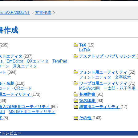
ista/XP/2000/NT
文書作成
書作成
(205)
TeX
(15)
LaTeX
ストエディタ
(237)
デスクトップ・パブリッシング
cs
EmEditor
QXエディタ
TeraPad
ローン
秀丸エディタ
ント
(394)
フォント用ユーティリティ
(52)
フォントエディタ
文字拡大
ル・名刺
(118)
ワープロ用ユーティリティ
(71)
コード・QRコード
MS-Word用
一太郎・花子等用
用ユーティリティ
(173)
各種辞書
(91)
(39)
宛名印刷
(93)
語入力IME用ユーティリティ
(60)
辞書用ユーティリティ
(17)
K用
MS-IME用ユーティリティ
字
(5)
その他
(143)
フトレビュー