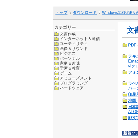
トップ
ダウンロード
Windows11/10/8/7/V
カテゴリー
文
文書作成
インターネット＆通信
ユーティリティ
PDF
画像＆サウンド
ビジネス
テキ
パーソナル
Ema
家庭＆趣味
viク
学習＆教育
フォ
ゲーム
アミューズメント
プログラミング
ラベ
ハードウェア
バー
印刷
地図
日本
ATO
顔文
新着ソ