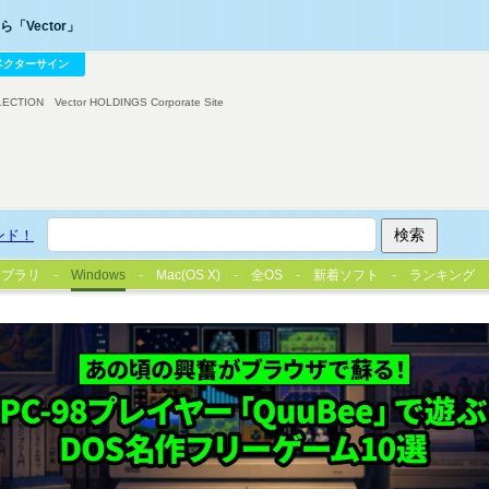
「Vector」
ベクターサイン
LECTION
Vector HOLDINGS Corporate Site
ンド！
イブラリ
Windows
Mac(OS X)
全OS
新着ソフト
ランキング