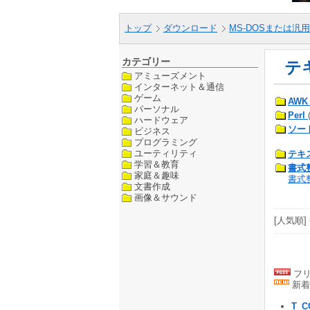
トップ
ダウンロード
MS-DOSまたは汎用
カテゴリー
テ
アミューズメント
インターネット＆通信
ゲーム
AWK
パーソナル
Perl
ハードウェア
ソー
ビジネス
プログラミング
ユーティリティ
テキ
学習＆教育
書式
家庭＆趣味
書式整
文書作成
画像＆サウンド
[人気順] 
フリ
新着
T_C