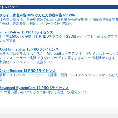
フトレビュー
やるぞ！青色申告2026 かんたん節税申告 for WIN
【税理士監修済】青色申告用の仕訳・決算書から確定申告・消費税申告まで
ん作成。最新税制に対応。サポート０円で安心。
Smart Defrag 11 PRO 3ライセンス
全世界1,500万人が愛用するHDDデフラグ・SSD最適化ソフト！高度なデフ
ンを高速化
IObit Uninstaller 15 PRO 3ライセンス
通常のプログラムはもちろん、Microsoftストアアプリ、プリインストール
ンインストーラーで削除できないプラグイン等をまとめて一括削除ができる
率的なアンインストール支援ソフト
Driver Booster 13 PRO 3ライセンス
最新ドライバへのアップデートで障害・競合・システムクラッシュからあな
る
Advanced SystemCare 19 PRO 3ライセンス
PCの遅い重いを1クリックで解消する高速・快適化ソフト