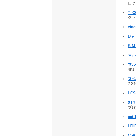
ログラ
T_C
グラム
eta
DivT
KIM
マル
マル
4K)
スペ
2.2
LCS
XTY
プ) 
cat 
HDI
Cutt