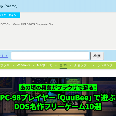
「Vector」
ベクターサイン
LECTION
Vector HOLDINGS Corporate Site
ンド！
イブラリ
Windows
Mac(OS X)
全OS
新着ソフト
ランキング