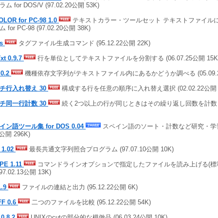
ム for DOS/V (97.02.20公開 53K)
OLOR for PC-98 1.0
テキストカラー・ツールセット テキストファイル
 for PC-98 (97.02.20公開 38K)
gs
タグファイル生成コマンド (95.12.22公開 22K)
xt 0.9.7
行を単位としてテキストファイルを分割する (06.07.25公開 15K
 0.2
機種依存文字列がテキストファイル内にあるかどうか調べる (05.09.22
チ行入れ替え 30
構成する行を任意の順序に入れ替え選択 (02.02.22公開 1
チ同一行計数 30
続く2つ以上の行が同じときはその繰り返し回数を計数 (02.
イン語ツール集 for DOS 0.04
スペイン語のソート・計数など研究・学習の
4公開 296K)
 1.02
最長共通文字列照合プログラム (97.07.10公開 10K)
PE 1.11
コマンドラインオプションで指定したファイルを読み上げる(標
(97.02.13公開 13K)
1.9
ファイルの連結と出力 (95.12.22公開 6K)
FF 0.6
二つのファイルを比較 (95.12.22公開 54K)
 0.8.2
UNIXのcutの部分的な模倣品 (06.03.24公開 10K)