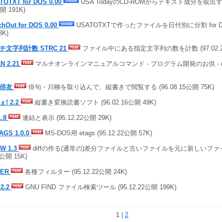
TOTXT for DOS 0.00
USA TodayのCD-ROMからテキスト成分を取出す for 
開 191K)
chOut for DOS 0.00
USATOTXTで作ったファイルを日付別に分割 for DOS 
3K)
チ文字列計数 STRC 21
ファイル中にある指定文字列の数を計数 (97.02.27
N 2.21
マルチオンラインマニュアルコマンド - プログラム開発のお供 - (96.
の俳友
俳句・川柳を取り込んで、縦書きで閲覧する (96.08.15公開 75K)
! 2.2
縦書き変換読書ソフト (96.02.16公開 49K)
1.8
連結と表示 (95.12.22公開 29K)
AGS 1.0.0
MS-DOS用 etags (95.12.22公開 57K)
W 1.3
diffの作る(通常の)差分ファイルと古いファイルを元に新しいファイル
2公開 15K)
TER
各種フィルター (95.12.22公開 24K)
 2.2
GNU FIND ファイル検索ツール (95.12.22公開 199K)
1 |
2