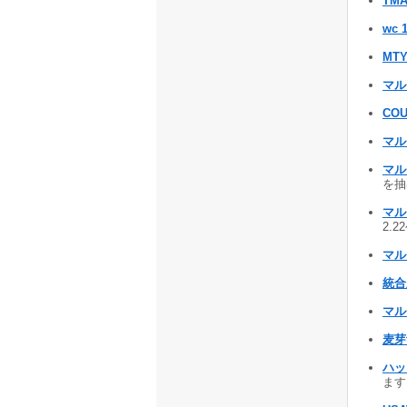
TMA
wc 
MTY
マル
COU
マル
マル
を抽出
マル
2.2
マル
統合
マル
麦芽飴
ハッ
ます 