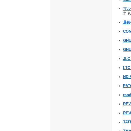
マル
力 (
最終
COM
GNU
GNU
JLC
LTC
NDI
PAT
ran
RE
REW
TAT