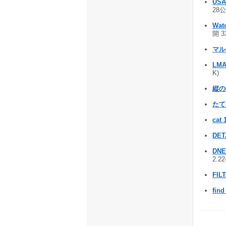
USA
28公
Wat
開 3
マル
LMA
K)
縦
たてぇ
cat 
DET
DNE
2.2
FIL
find