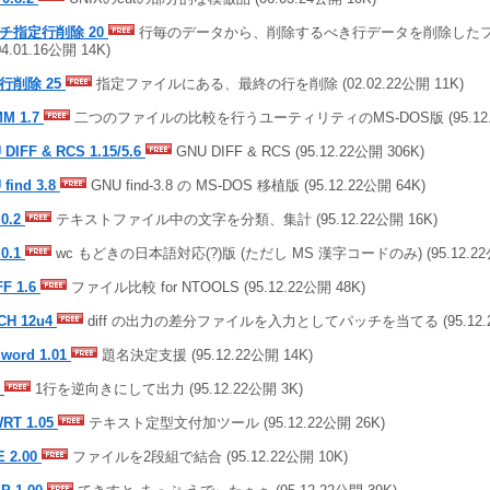
チ指定行削除 20
行毎のデータから、削除するべき行データを削除した
04.01.16公開 14K)
行削除 25
指定ファイルにある、最終の行を削除 (02.02.22公開 11K)
M 1.7
二つのファイルの比較を行うユーティリティのMS-DOS版 (95.12.2
 DIFF & RCS 1.15/5.6
GNU DIFF & RCS (95.12.22公開 306K)
 find 3.8
GNU find-3.8 の MS-DOS 移植版 (95.12.22公開 64K)
 0.2
テキストファイル中の文字を分類、集計 (95.12.22公開 16K)
 0.1
wc もどきの日本語対応(?)版 (ただし MS 漢字コードのみ) (95.12.22
FF 1.6
ファイル比較 for NTOOLS (95.12.22公開 48K)
CH 12u4
diff の出力の差分ファイルを入力としてパッチを当てる (95.12.22
dword 1.01
題名決定支援 (95.12.22公開 14K)
V
1行を逆向きにして出力 (95.12.22公開 3K)
RT 1.05
テキスト定型文付加ツール (95.12.22公開 26K)
E 2.00
ファイルを2段組で結合 (95.12.22公開 10K)