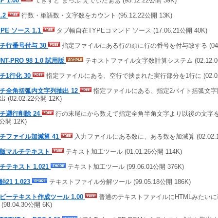
P 1.00
てきすと まっぷ えでぃたぁぁ (95.12.22公開 39K)
1.2
行数・単語数・文字数をカウント (95.12.22公開 13K)
PE ソース 1.1
タブ幅自在TYPEコマンド ソース (17.06.21公開 40K)
チ行番号付与 30
指定ファイルにある行の頭に行の番号を付与致する (04.04.
NT-PRO 98 1.0 試用版
テキストファイル文字数計算システム (02.12.06
チ1行化 30
指定ファイルにある、空行で挟まれた実行部分を1行に (02.02.2
チ全角括弧内文字列抽出 12
指定ファイルにある、指定2バイト括弧文字
 (02.02.22公開 12K)
チ遡行削除 24
行の末尾にから数えて指定全角半角文字より以後の文字を切り
2公開 12K)
チファイル加減算 41
入力ファイルにある数に、ある数を加減算 (02.02.15
版マルチテキスト
テキスト加工ツール (01.01.26公開 114K)
チテキスト 1.021
テキスト加工ツール (99.06.01公開 376K)
21 1.023
テキストファイル分解ツール (99.05.18公開 186K)
ピーテキスト作成ツール 1.00
普通のテキストファイルにHTMLみたい
(98.04.30公開 6K)