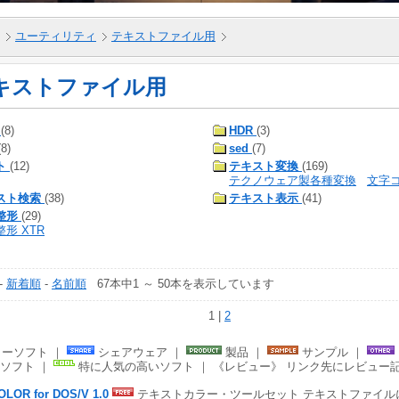
ユーティリティ
テキストファイル用
キストファイル用
(8)
HDR
(3)
(8)
sed
(7)
ト
(12)
テキスト変換
(169)
テクノウェア製各種変換
文字
スト検索
(38)
テキスト表示
(41)
整形
(29)
形 XTR
-
新着順
-
名前順
67本中1 ～ 50本を表示しています
1 |
2
ーソフト ｜
シェアウェア ｜
製品 ｜
サンプル ｜
ソフト ｜
特に人気の高いソフト ｜ 《レビュー》 リンク先にレビュー
OLOR for DOS/V 1.0
テキストカラー・ツールセット テキストファイル