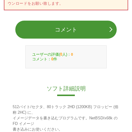
ウンロードをお願い致します。
コメント
ユーザーの評価(
人)：
0
0
コメント：
件
0
ソフト詳細説明
512バイト/セクタ、80トラック 2HD (1200KB) フロッピー (俗
称 2HC) に、
イメージデータを書き込むプログラムです。NetBSD/x68k の
FD イメージ
書き込みにお使いください。