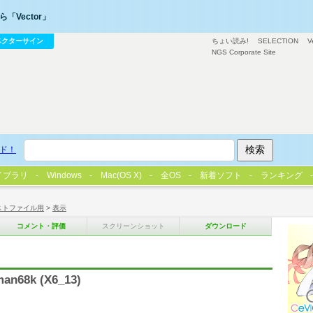
「Vector」
ベクターサイン
ちょい読み!
SELECTION
V
NGS Corporate Site
ド！
イブラリ
Windows
Mac(OS X)
全OS
新着ソフト
ランキング
ストファイル用
>
表示
コメント・評価
スクリーンショット
ダウンロード
68k (X6_13)