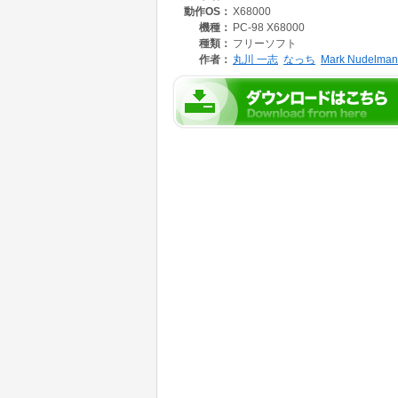
動作OS：
X68000
デフォルトの LESSCHARSET は japanese
状態で jis コードや ujis (euc) コードで
機種：
PC-98 X68000
とができます。（文字が化ける場合は後述の kc
種類：
フリーソフト
さい。）
作者：
丸川 一志
なっち
Mark Nudelman
v177 との違いをいくつか上げておきます。（詳
１．サーチやファイル名入力等で、一番下の行で
←,ESC+→,HOME,UNDO,^B,^F,ESC+b,ES
DEL,ESC+BS,ESC+DEL,CLR,^D,ESC
（TAB,^O,ESC+TAB）や、ヒストリー（↑,↓,RO
るようになった。
２．ファイル名の末尾が ".Z",".z",".GZ",".g
合は gzip -dc にかけてから表示するので
とができるようになった。
３．検索でマッチした文字列を強調表示するよ