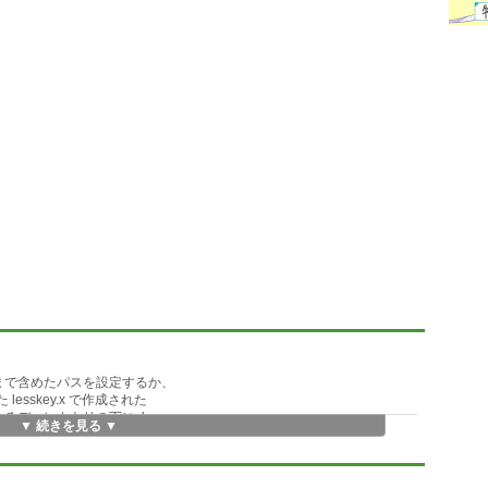
ァイル名まで含めたパスを設定するか、
esskey.x で作成された
ディレクトリの下に .less
▼ 続きを見る ▼
いて下さい。もし HOME が設
 .less（または _less）