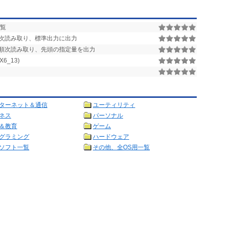
覧
ile を順次読み取り、標準出力に出力
 file を順次読み取り、先頭の指定量を出力
X6_13)
ターネット＆通信
ユーティリティ
ネス
パーソナル
＆教育
ゲーム
グラミング
ハードウェア
ソフト一覧
その他、全OS用一覧