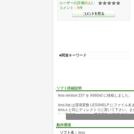
ユーザーの評価(
0
人)：
コメント：
0
件
■関連キーワード
ソフト詳細説明
less version 237 を X680x0 に移植しました。
less.hlp は環境変数 LESSHELP にフ
less.x と同じディレクトリに置いて下さい。また l
キー定義ファイルは、環境変数 HOME で示される
（または _less）というファイル名で置いてお
定されていなければ less.x と同じディレクトリ中で
動作環境
を探します。
ソフト名：
less