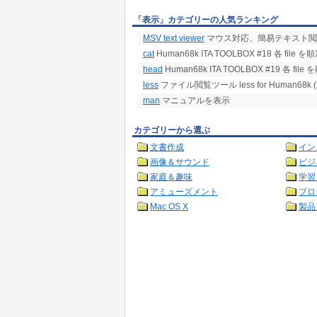
「表示」カテゴリーの人気ランキング
MSV text viewer
マウス対応、簡易テキスト閲
cat
Human68k ITA TOOLBOX #18 各 f
head
Human68k ITA TOOLBOX #19 各
less
ファイル閲覧ツール less for Human68k (
man
マニュアルを表示
カテゴリーから選ぶ
文書作成
イン
画像＆サウンド
ビジ
家庭＆趣味
学習
アミューズメント
プロ
Mac OS X
製品