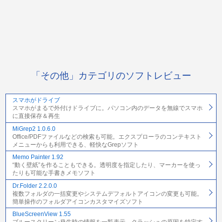
「その他」カテゴリのソフトレビュー
スマホがドライブ
スマホがまるで外付けドライブに。パソコン内のデータを無線でスマホ
に直接保存＆再生
MiGrep2 1.0.6.0
Office/PDFファイルなどの検索も可能。エクスプローラのコンテキスト
メニューからも利用できる、軽快なGrepソフト
Memo Painter 1.92
“動く壁紙”を作ることもできる。透明度を指定したり、マーカーを使っ
たりも可能な手書きメモソフト
Dr.Folder 2.2.0.0
複数フォルダの一括変更やシステムデフォルトアイコンの変更も可能。
簡単操作のフォルダアイコンカスタマイズソフト
BlueScreenView 1.55