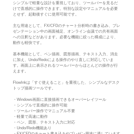
シンプルで軽量な設計を重視しており、ツールバーを見るだ
けで直感的に操作できます。特別な設定やマニュアルを必要
とせず、起動後すぐに使用可能です。
主な用途として、FX/CFDのチャート分析時の書き込み、プレ
ゼンテーション中の画面補足、オンライン会議での共有画面
への注釈などがあります。必要な機能に絞った構成により、
動作も軽快です。
基本機能として、ペン描画、図形描画、テキスト入力、消去
に加え、Undo/Redoによる操作のやり直しに対応していま
す。画面上に表示されるツールバーからほとんどの操作が行
えます。
FlowInkは「すぐ使えること」を重視した、シンプルなデスク
トップ描画ツールです。
・Windows画面に直接描画できるオーバーレイツール
・シンプルで直感的に操作可能
・ツールバー操作でマニュアル不要
・軽量で高速に動作
・ペン、図形、テキスト入力に対応
・Undo/Redo機能あり
・FX/CFDのチャート書き込みやプレゼン用途に適しています