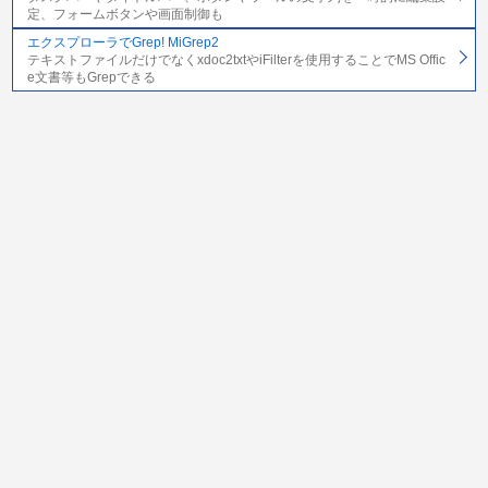
定、フォームボタンや画面制御も
エクスプローラでGrep! MiGrep2
テキストファイルだけでなくxdoc2txtやiFilterを使用することでMS Offic
e文書等もGrepできる