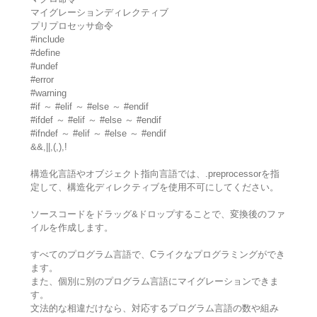
マイグレーションディレクティブ
プリプロセッサ命令
#include
#define
#undef
#error
#warning
#if ～ #elif ～ #else ～ #endif
#ifdef ～ #elif ～ #else ～ #endif
#ifndef ～ #elif ～ #else ～ #endif
&&,||,(,),!
構造化言語やオブジェクト指向言語では、.preprocessorを指
定して、構造化ディレクティブを使用不可にしてください。
ソースコードをドラッグ&ドロップすることで、変換後のファ
イルを作成します。
すべてのプログラム言語で、Cライクなプログラミングができ
ます。
また、個別に別のプログラム言語にマイグレーションできま
す。
文法的な相違だけなら、対応するプログラム言語の数や組み