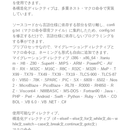
を使用できます。
各構造化ディレクティブは、多重ネスト・マクロ命令で実装
しています。
ソースコードから言語仕様に依存する部分を切り離し、confi
g.txt（マクロ命令環境ファイル）に集約したため、config.txt
を修正するだけで、言語仕様に依存しないプログラミングを
する事ができます。
プリプロセッサなので、マイグレーションディレクティブと
マクロ命令は、ネーミングも形式も自由に追加できます。
マイグレーションディレクティブ .i386・.x86_64・.Itaniu
m・.H8・.Z80・.SuperH・.MIPS・.ARM・.PowerPC・.AV
R・.RX・.M32C・.M16C・.R8C・.R32C・.M32R・.MeP・.T
X99・.TX79・.TX49・.TX39・.TX19・.TLCS-900・.TLCS-87
0・.V850・.78K・.SPARC・.PIC・.SX・.6809・.6502・.Nios
2・.MicroBlaze・.PicoBlaze・.RL78・.R3000・.RH850・.R
Z・.Visconti4・.N88BASIC・.MS-DOS・.Fortran90・.Java・.
PHP・.Perl・.Android・.Swift・.Python・.Ruby・.VBA・.CO
BOL・.VB 6.0・.VB .NET・.C#
使用可能なディレクティブ。
構造化ディレクティブ（if～elseif～else文,for文,while文,do～w
hile文,switch～case文,break文,continue文,goto文）
マクロ命令