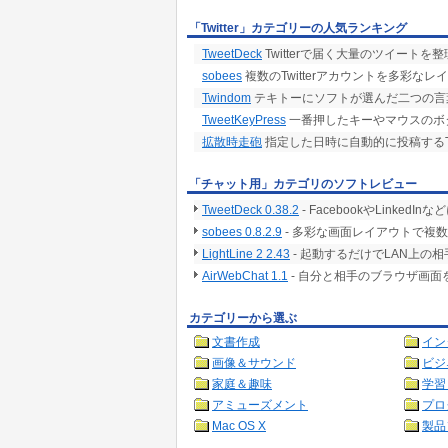
「Twitter」カテゴリーの人気ランキング
TweetDeck
Twitterで届く大量のツイート
sobees
複数のTwitterアカウントを多彩な
Twindom
テキトーにソフトが選んだ二つの言葉を組
TweetKeyPress
一番押したキーやマウスのボ
拡散時走砲
指定した日時に自動的に投稿するTw
「チャット用」カテゴリのソフトレビュー
TweetDeck 0.38.2
- FacebookやLinke
sobees 0.8.2.9
- 多彩な画面レイアウトで複数
LightLine 2 2.43
- 起動するだけでLAN上
AirWebChat 1.1
- 自分と相手のブラウザ画面
カテゴリーから選ぶ
文書作成
イン
画像＆サウンド
ビジ
家庭＆趣味
学習
アミューズメント
プロ
Mac OS X
製品