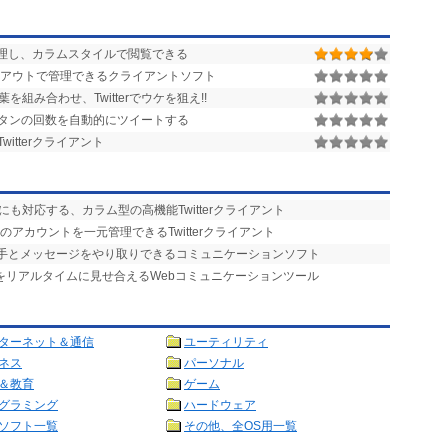
を整理し、カラムスタイルで閲覧できる
レイアウトで管理できるクライアントソフト
み合わせ、Twitterでウケを狙え!!
タンの回数を自動的にツイートする
itterクライアント
dInなどにも対応する、カラム型の高機能Twitterクライアント
のアカウントを一元管理できるTwitterクライアント
の相手とメッセージをやり取りできるコミュニケーションソフト
をリアルタイムに見せ合えるWebコミュニケーションツール
ターネット＆通信
ユーティリティ
ネス
パーソナル
＆教育
ゲーム
グラミング
ハードウェア
ソフト一覧
その他、全OS用一覧