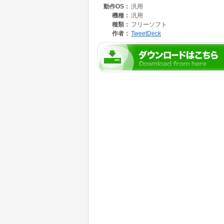
動作OS：
汎用
●複数の人のツイートを1カラムで閲覧できる
機種：
汎用
フォローしている人をカテゴリ別にリストに登
種類：
フリーソフト
作者：
TweetDeck
●新規ツイートもすばやく閲覧
新しいツイートがあると別ウィンドウがポップ
●フォロワーアイコンへのマウスオーバにより、Repl
任意のツイートを対象とした「リプライ(返信)
スマートに行うことが可能です。そのほか、ツ
閲覧、ブロックといったユーザ関連の操作も、
●特定のキーワード/ユーザ名のものを取り出せ
各カラムに表示中のツイートから、特定の条件
タには、Text(文字列)、Name(Twitte
●Windows/Mac OS Xをはじめ、Linux
Adobe Airを利用したツールで、Windows
●豊富な画面カスタマイズで使いやすく
ツイート入力欄の位置(画面上/下)やカラム幅
可能で、好みに合わせて使い勝手を調整できま