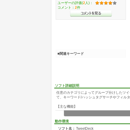
ユーザーの評価(
2
人)：
コメント：
2
件
■関連キーワード
ソフト詳細説明
任意のカテゴリによってグループ分けしたツイー
て、キーワード/ハッシュタグサーチやフィル
【主な機能】
●新しいカラムの追加で必要に応じて機能を拡
標準では自分への「Mentions」「Direct
動作環境
してカスタマイズすることが可能です。例えば
ソフト名：
TweetDeck
より、必要な情報を探してひとつのカラムで閲