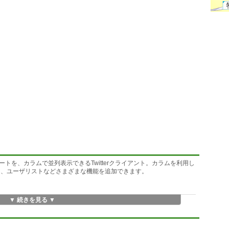
トを、カラムで並列表示できるTwitterクライアント。カラムを利用し
タ、ユーザリストなどさまざまな機能を追加できます。
▼ 続きを見る ▼
張
Messages」などのカラムが用意されています。カラムは、ユーザが自由に追加
、サーチ機能ではカラムにキーワードやハッシュタグを登録することに
覧できます。