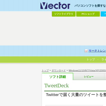
パソコンソフトを探すなら
ソフトライブラリ
PCショップ
サーチトレン
トップ
ラ
トップ
>
ダウンロード
>
Windows11/10/8/7/Vista/XP/2000
ソフト詳細
レビュー
TweetDeck
Twitterで届く大量のツイー