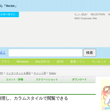
「Vector」
ベクターサイン
ちょい読み!
SELECTION
V
NGS Corporate Site
ド！
イブラリ
Windows
Mac(OS X)
全OS
新着ソフト
ランキング
/NT
>
インターネット＆通信
>
チャット用
>
Twitter
コメント・評価
スクリーンショット
ダウンロード
トを整理し、カラムスタイルで閲覧できる