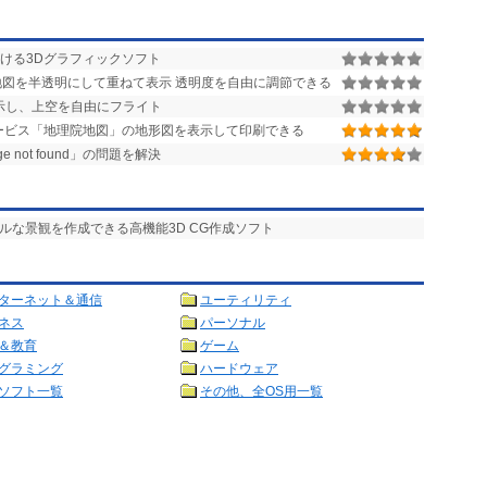
ける3Dグラフィックソフト
図を半透明にして重ねて表示 透明度を自由に調節できる
示し、上空を自由にフライト
ービス「地理院地図」の地形図を表示して印刷できる
age not found」の問題を解決
ルな景観を作成できる高機能3D CG作成ソフト
ターネット＆通信
ユーティリティ
ネス
パーソナル
＆教育
ゲーム
グラミング
ハードウェア
ソフト一覧
その他、全OS用一覧