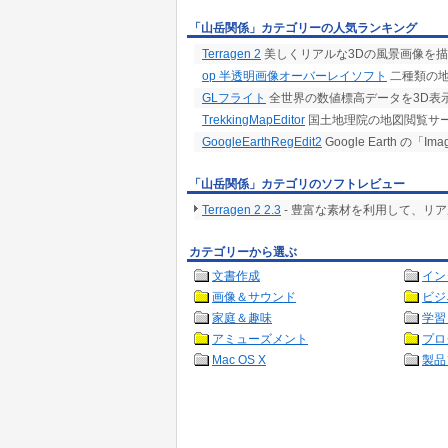
「山岳関係」カテゴリーの人気ランキング
Terragen 2
美しくリアルな3Dの風景画像を描
op 半透明画像オーバーレイソフト
二種類の地
GLフライト
全世界の数値標高データを3D表
TrekkingMapEditor
国土地理院の地図閲覧サ
GoogleEarthRegEdit2
Google Earth の「Im
「山岳関係」カテゴリのソフトレビュー
Terragen 2 2.3
- 豊富な素材を利用して、リア
カテゴリーから選ぶ
文書作成
イン
画像＆サウンド
ビジ
家庭＆趣味
学習
アミューズメント
プロ
Mac OS X
製品