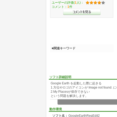
ユーザーの評価(
1
人)：
コメント：
1
件
■関連キーワード
ソフト詳細説明
Google Earth を起動した際に起きる
1.方位やロゴのアイコンが Image not found. 
2.My Placesが保存できない
という問題を解決します。
動作環境
ソフト名：
GoogleEarthRegEdit2