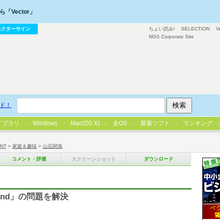
「Vector」
ベクターサイン
ちょい読み!
SELECTION
V
NGS Corporate Site
ド！
イブラリ
Windows
Mac(OS X)
全OS
新着ソフト
ランキング
/NT
>
家庭＆趣味
>
山岳関係
コメント・評価
スクリーンショット
ダウンロード
t found」の問題を解決