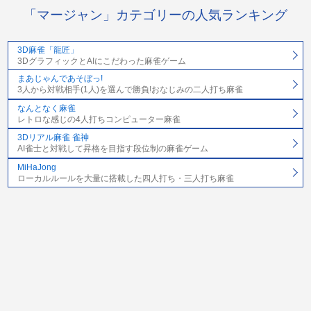
「マージャン」カテゴリーの人気ランキング
3D麻雀「龍匠」
3DグラフィックとAIにこだわった麻雀ゲーム
まあじゃんであそぼっ!
3人から対戦相手(1人)を選んで勝負!おなじみの二人打ち麻雀
なんとなく麻雀
レトロな感じの4人打ちコンピューター麻雀
3Dリアル麻雀 雀神
AI雀士と対戦して昇格を目指す段位制の麻雀ゲーム
MiHaJong
ローカルルールを大量に搭載した四人打ち・三人打ち麻雀