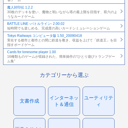
雀ゲーム
魔人封印伝 1.2.2
30枚のデッキを使い、魔物と戦いながら塔の最上階を目指す、双六のよ
うなカードゲーム
BATTLE LINE -バトルライン- 2.00.02
短時間でも楽しめる、完成度の高いカードシミュレーションゲーム
Tokyo Railways コンピュータ版 1.50_20090418
実在する都市と都市との間に鉄道を敷き、収益を上げて「鉄道王」を目
指すボードゲーム
Cards for lonesome player 1.00
16種類ものゲームが収録された、簡単操作の“ひとり遊びトランプゲー
ム集”
カテゴリーから選ぶ
インターネッ
ユーティリテ
文書作成
ト＆通信
ィ