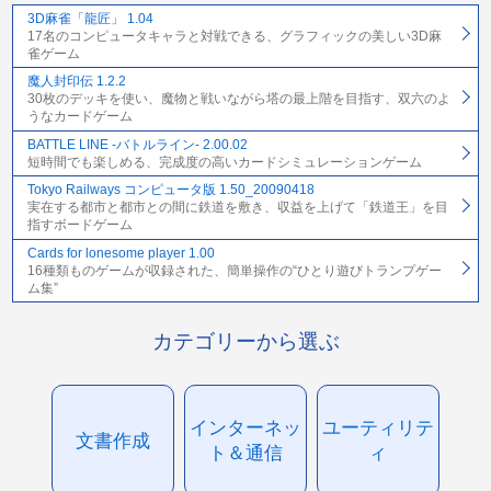
3D麻雀「龍匠」 1.04
17名のコンピュータキャラと対戦できる、グラフィックの美しい3D麻
雀ゲーム
魔人封印伝 1.2.2
30枚のデッキを使い、魔物と戦いながら塔の最上階を目指す、双六のよ
うなカードゲーム
BATTLE LINE -バトルライン- 2.00.02
短時間でも楽しめる、完成度の高いカードシミュレーションゲーム
Tokyo Railways コンピュータ版 1.50_20090418
実在する都市と都市との間に鉄道を敷き、収益を上げて「鉄道王」を目
指すボードゲーム
Cards for lonesome player 1.00
16種類ものゲームが収録された、簡単操作の“ひとり遊びトランプゲー
ム集”
カテゴリーから選ぶ
インターネッ
ユーティリテ
文書作成
ト＆通信
ィ