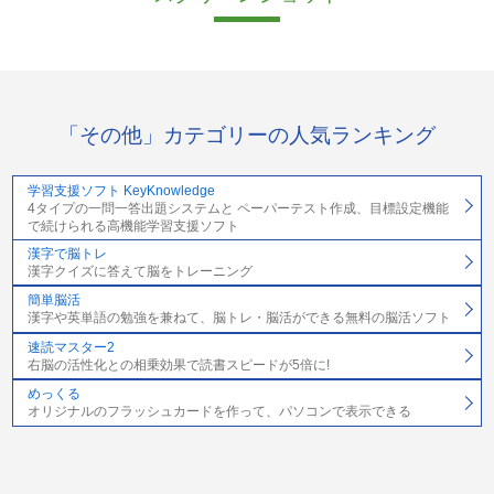
「その他」カテゴリーの人気ランキング
学習支援ソフト KeyKnowledge
4タイプの一問一答出題システムと ペーパーテスト作成、目標設定機能
で続けられる高機能学習支援ソフト
漢字で脳トレ
漢字クイズに答えて脳をトレーニング
簡単脳活
漢字や英単語の勉強を兼ねて、脳トレ・脳活ができる無料の脳活ソフト
速読マスター2
右脳の活性化との相乗効果で読書スピードが5倍に!
めっくる
オリジナルのフラッシュカードを作って、パソコンで表示できる