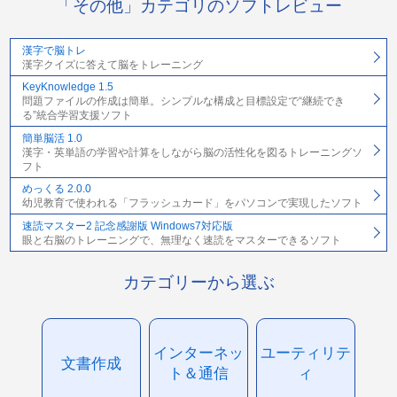
「その他」カテゴリのソフトレビュー
漢字で脳トレ
漢字クイズに答えて脳をトレーニング
KeyKnowledge 1.5
問題ファイルの作成は簡単。シンプルな構成と目標設定で“継続でき
る”統合学習支援ソフト
簡単脳活 1.0
漢字・英単語の学習や計算をしながら脳の活性化を図るトレーニングソ
フト
めっくる 2.0.0
幼児教育で使われる「フラッシュカード」をパソコンで実現したソフト
速読マスター2 記念感謝版 Windows7対応版
眼と右脳のトレーニングで、無理なく速読をマスターできるソフト
カテゴリーから選ぶ
インターネッ
ユーティリテ
文書作成
ト＆通信
ィ