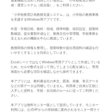
週案機能も含めて利用したい場合は、「小学校教育計画作
成・運営システム（統合版）」をご利用ください。
「小学校教育計画教務支援システム」は、小学校の教務事務
を支援するWindows用アプリです。
年度・学期日程、教科・領域、標準時数、採択設定、授業時
数確認、提出書類作成など、教務主任や管理職、学校事務を
支えるための機能を中心に構成しています。
教務関係の情報を整理し、授業時数や提出用資料の確認を行
いやすくすることを目的としています。
ExcelシートではなくWindows専用アプリとして作成している
ため、セルや数式を誤って消してしまう心配を減らし、専用
画面から必要な項目を確認しながら操作できます。
本アプリには、教科書会社の本文、図表、画像、単元データ
などの実データは同梱していません。利用者ご自身が正規に
入手した資料を、学校・自治体のルールに従ってご利用くだ
さい。
本アプリは無料モニター版として提供しています。モニター
利用には、公式HPからの登録後に案内されるモニター用ライ