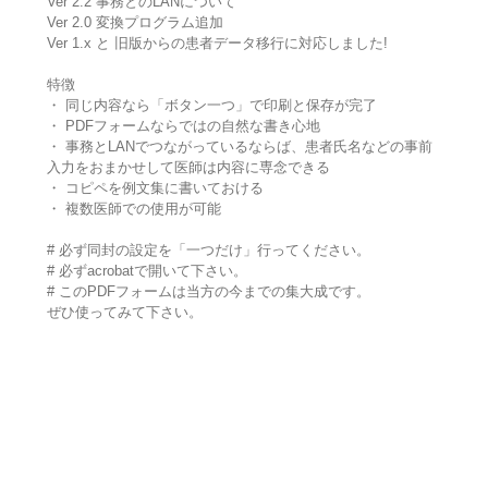
Ver 2.2 事務とのLANについて
Ver 2.0 変換プログラム追加
Ver 1.x と 旧版からの患者データ移行に対応しました!
特徴
・ 同じ内容なら「ボタン一つ」で印刷と保存が完了
・ PDFフォームならではの自然な書き心地
・ 事務とLANでつながっているならば、患者氏名などの事前
入力をおまかせして医師は内容に専念できる
・ コピペを例文集に書いておける
・ 複数医師での使用が可能
# 必ず同封の設定を「一つだけ」行ってください。
# 必ずacrobatで開いて下さい。
# このPDFフォームは当方の今までの集大成です。
ぜひ使ってみて下さい。