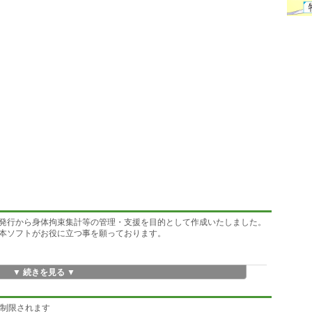
発行から身体拘束集計等の管理・支援を目的として作成いたしました。
本ソフトがお役に立つ事を願っております。
▼ 続きを見る ▼
行
数/入院料算定日数)身体拘束実施割合算出・CSV出力
に制限されます