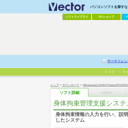
パソコンソフトを探すなら
ソフトライブラリ
PCショップ
サーチトレン
トップ
ラ
トップ
>
ダウンロード
>
Windows11/10/8/7/Vista/XP/2000
ソフト詳細
レビュー
身体拘束管理支援システム
身体拘束情報の入力を行い、説
したシステム