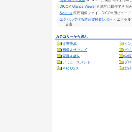
簡単DICOM変換
JPGBMPに属性情報を付与
DICOM Glance Viewer
直感的に操作できる医
Sycorax
医用画像ファイルDICOM用ビューア
エクセルで作る超音波検査レポート
エクセル
告書
カテゴリーから選ぶ
文書作成
イン
画像＆サウンド
ビジ
家庭＆趣味
学習
アミューズメント
プロ
Mac OS X
製品