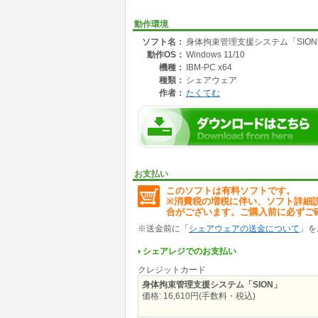
概要イメージは以下のページでご確認ください
https://takutem.web.fc2.com/
動作環境
ソフト名：
身体拘束管理支援システム「SIO
動作OS：
Windows 11/10
機種：
IBM-PC x64
種類：
シェアウェア
作者：
たくてむ
お支払い
このソフトは有料ソフトです。
※消費税の増税に伴い、ソフト詳細
合がございます。ご購入前に必ずご
※送金前に「
シェアウェアの送金について
」を
シェアレジでのお支払い
クレジットカード
身体拘束管理支援システム「SION」
価格: 16,610円(手数料・税込)