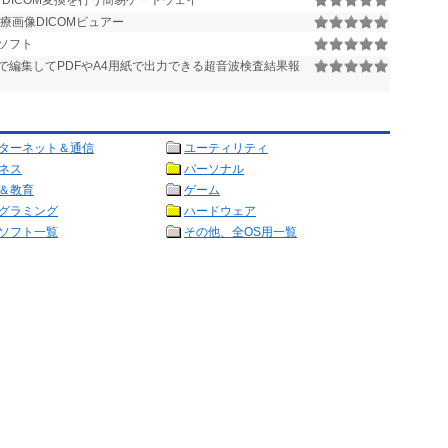
しDICOM変換を行う簡易ゲートウェイ
療画像DICOMビュアー
ソフト
で編集してPDFやA4用紙で出力できる超音波検査結果報
ターネット＆通信
ユーティリティ
ネス
パーソナル
＆教育
ゲーム
グラミング
ハードウェア
ソフト一覧
その他、全OS用一覧