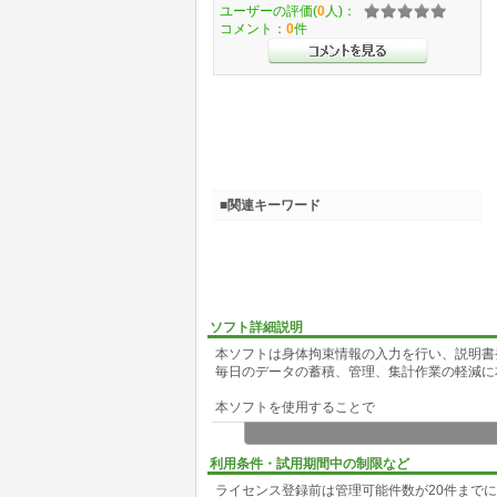
ユーザーの評価(
0
人)：
コメント：
0
件
■関連キーワード
ソフト詳細説明
本ソフトは身体拘束情報の入力を行い、説明書
毎日のデータの蓄積、管理、集計作業の軽減に
本ソフトを使用することで
・緊急やむを得ない身体拘束に関する説明書発
・経過観察・再検討記録の入力管理
利用条件・試用期間中の制限など
・Eファイル取込により(身体拘束を実施した日
ライセンス登録前は管理可能件数が20件まで
等を行うことができます。