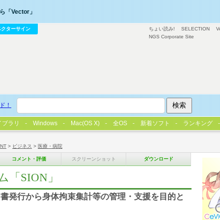
「Vector」
ベクターサイン
ちょい読み!
SELECTION
V
NGS Corporate Site
ド！
イブラリ
Windows
Mac(OS X)
全OS
新着ソフト
ランキング
/NT
>
ビジネス
>
医療・病院
コメント・評価
スクリーンショット
ダウンロード
「SION」
明書発行から身体拘束集計等の管理・支援を目的と