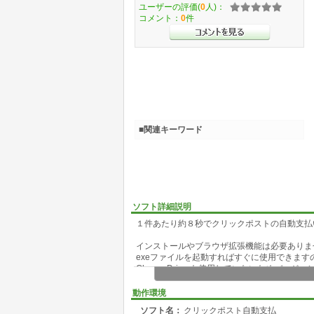
ユーザーの評価(
0
人)：
コメント：
0
件
■関連キーワード
ソフト詳細説明
１件あたり約８秒でクリックポストの自動支払
インストールやブラウザ拡張機能は必要ありま
exeファイルを起動すればすぐに使用できま
ChromeDriverも使用していないためバー
動作環境
ソフト名：
クリックポスト自動支払