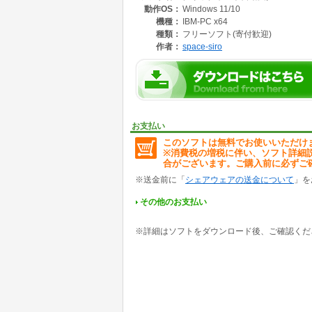
動作OS：
Windows 11/10
機種：
IBM-PC x64
種類：
フリーソフト(寄付歓迎)
作者：
space-siro
お支払い
このソフトは無料でお使いいただけ
※消費税の増税に伴い、ソフト詳細
合がございます。ご購入前に必ずご
※送金前に「
シェアウェアの送金について
」を
その他のお支払い
※詳細はソフトをダウンロード後、ご確認くだ