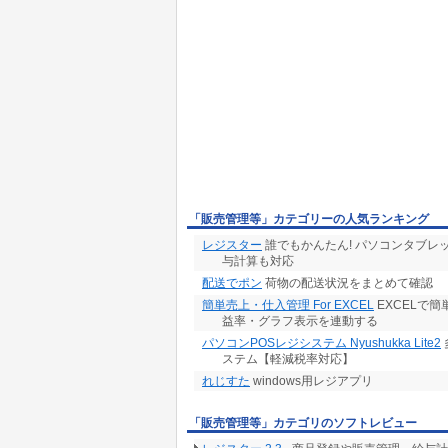
「販売管理等」カテゴリーの人気ランキング
レジスター
誰でもかんたん! パソコンタブレ
与計算も対応
配送でポン
荷物の配送状況をまとめて確認
簡単売上・仕入管理 For EXCEL
EXCELで
益率・グラフ表示を連動する
パソコンPOSレジシステム Nyushukka Lite2
ステム【軽減税率対応】
れじすた
windows用レジアプリ
「販売管理等」カテゴリのソフトレビュー