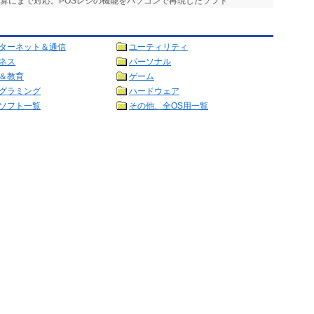
計算にまで対応。POSレジの機能をパソコンで再現したソフト
ターネット＆通信
ユーティリティ
ネス
パーソナル
＆教育
ゲーム
グラミング
ハードウェア
ソフト一覧
その他、全OS用一覧