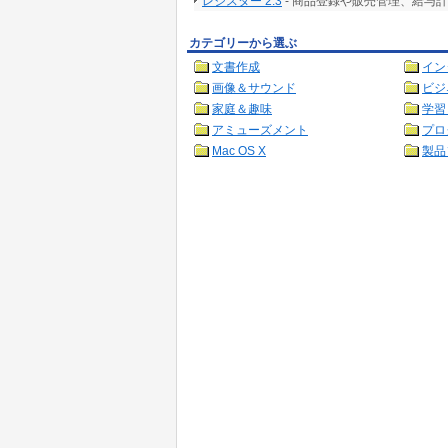
レジスター 2.3
- 商品登録や販売管理、給与
カテゴリーから選ぶ
文書作成
イン
画像＆サウンド
ビジ
家庭＆趣味
学習
アミューズメント
プロ
Mac OS X
製品