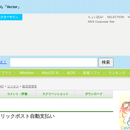
「Vector」
ベクターサイン
ちょい読み!
SELECTION
V
NGS Corporate Site
ド！
イブラリ
Windows
Mac(OS X)
全OS
新着ソフト
ランキング
/NT
>
ビジネス
>
販売管理等
コメント・評価
スクリーンショット
ダウンロード
クリックポスト自動支払い