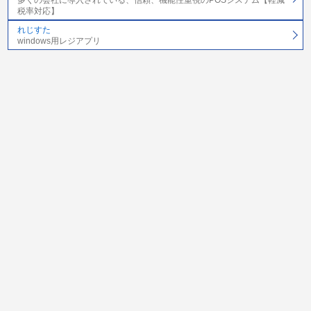
多くの会社に導入されている、信頼、機能性重視のPOSシステム【軽減
税率対応】
れじすた
windows用レジアプリ