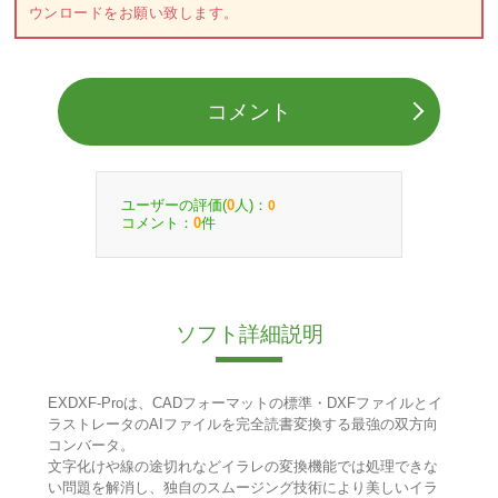
ウンロードをお願い致します。
コメント
ユーザーの評価(
人)：
0
0
コメント：
件
0
ソフト詳細説明
EXDXF-Proは、CADフォーマットの標準・DXFファイルとイ
ラストレータのAIファイルを完全読書変換する最強の双方向
コンバータ。
文字化けや線の途切れなどイラレの変換機能では処理できな
い問題を解消し、独自のスムージング技術により美しいイラ