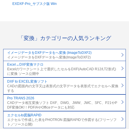
EXDXF-Pro_サブスク版 Win
「変換」カテゴリーの人気ランキング
イメージデータをDXFデータをへ変換 (ImageToDXF2)
イメージデータをDXFデータをへ変換(ImageToDXF2)
Excel→DXF変換マクロ
Excelのワークシート上で選択したセルをDXF(AutoCAD R12/LT2形式)
に変換 ソース公開中
DXF to EXCEL変換ソフト
CADの図面内の文字又は表形式の文字データを表形式でエクセルへ変換
する
Pro TRANS 2026
CADデータ相互変換ソフト DXF、DWG、JWW、JWC、SFC、P21やP
DF変換OK!！PDF/AやOfficeデータにも対応
エクセルto図脳RAPID
エクセルで作成した表をPHOTRON 図脳RAPIDで作図する(フリーソフ
ト／ソース公開)