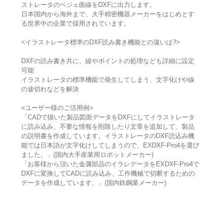
ストレータのベジェ曲線をDXFに出力します。
日本国内から海外まで、大手精密機器メーカーをはじめとす
る世界中の企業で採用されています。
<イラストレータ標準のDXF読み書き機能との違いは?>
DXFの読み書き共に、線やポイントの処理なども詳細に設定
可能
イラストレータの標準機能で発生してしまう、文字化けや線
の途切れなどを解決
<ユーザー様のご活用例>
「CADで描いた製品図面データをDXFにしてイラストレータ
に読み込み、不要な情報を削除したり文章を追加して、製品
の説明書を作成しています。イラストレータのDXF読込み機
能では日本語が文字化けしてしまうので、EXDXF-Pro4を選び
ました。」(国内大手産業用ロボットメーカー)
「お客様から頂いた金属部品のイラレデータをEXDXF-Pro4で
DXFに変換してCADに読み込み、工作機械で切断するための
データを作成しています。」(国内鉄鋼業メーカー)