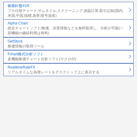
株羅針盤XVII
プロ仕様チャート,サムネイル,スクリーニング,損益計算,取引記録(国内,
米国,中国,指標,為替,暗号資産)
Alpha Chart
総合チャートソフト/株価、決算情報などを無料取得し、分析が可能(一
部機能の継続利用は有料)
GetStock
株価情報の取得ツール
Fchart株式分析ソフト
多機能株価チャート分析ソフト(マクロ付)
RealtimeRateFX
リアルタイムな為替レートをデスクトップ上に表示する