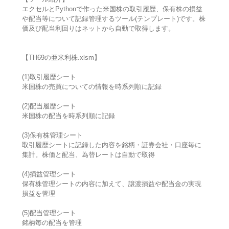
エクセルとPythonで作った米国株の取引履歴、保有株の損益
や配当等について記録管理するツール(テンプレート)です。株
価及び配当利回りはネットから自動で取得します。
【TH69の亜米利株.xlsm】
(1)取引履歴シート
米国株の売買についての情報を時系列順に記録
(2)配当履歴シート
米国株の配当を時系列順に記録
(3)保有株管理シート
取引履歴シートに記録した内容を銘柄・証券会社・口座毎に
集計。株価と配当、為替レートは自動で取得
(4)損益管理シート
保有株管理シートの内容に加えて、譲渡損益や配当金の実現
損益を管理
(5)配当管理シート
銘柄毎の配当を管理