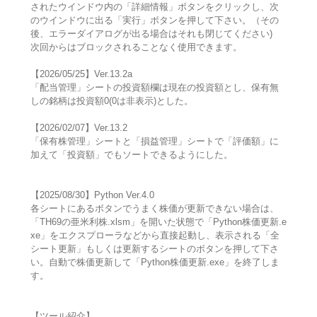
されたウインドウ内の「詳細情報」ボタンをクリックし、次
のウインドウに出る「実行」ボタンを押して下さい。（その
後、エラーダイアログが出る場合はそれも閉じてください)
次回からはブロックされることなく使用できます。
【2026/05/25】Ver.13.2a
「配当管理」シートの投資額欄は現在の投資額とし、保有無
しの銘柄は投資額0(0は非表示)とした。
【2026/02/07】Ver.13.2
「保有株管理」シートと「損益管理」シートで「評価額」に
加えて「投資額」でもソートできるようにした。
【2025/08/30】Python Ver.4.0
各シートにあるボタンでうまく株価が更新できない場合は、
「TH69の亜米利株.xlsm」を開いた状態で「Python株価更新.e
xe」をエクスプローラなどから直接起動し、表示される「全
シート更新」もしくは更新するシートのボタンを押して下さ
い。自動で株価更新して「Python株価更新.exe」を終了しま
す。
【ツール紹介】