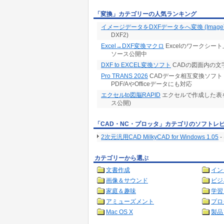
「変換」カテゴリーの人気ランキング
イメージデータをDXFデータをへ変換 (ImageT
DXF2)
Excel→DXF変換マクロ
Excelのワークシート上
ソース公開中
DXF to EXCEL変換ソフト
CADの図面内の
Pro TRANS 2026
CADデータ相互変換ソフト D
PDF/AやOfficeデータにも対応
エクセルto図脳RAPID
エクセルで作成した表をP
ス公開)
「CAD・NC・プロッタ」カテゴリのソフトレ
2次元汎用CAD MilkyCAD for Windows 1.05
-
カテゴリーから選ぶ
文書作成
イン
画像＆サウンド
ビジ
家庭＆趣味
学習
アミューズメント
プロ
Mac OS X
製品