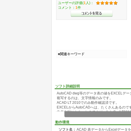
ユーザーの評価(
1
人)：
コメント：
1
件
■関連キーワード
ソフト詳細説明
AutoCAD dwg等のデータ表の値をEXCE
複写するのは、文字情報のみです。
ACAD LT 2010でのみ動作確認済です。
EXCELからAutoCADへは、たくさんある
参考文献にもあったのですが、AutoCadLT2
作成しました。
AutoCADの表は、線分(LINE)と注記(TEXT,
動作環境
限ります。
ソフト名：
ACAD 表データからExcelデータを作成