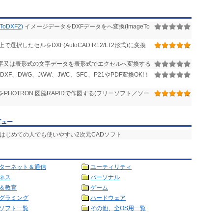
oDXF2)
イメージデータをDXFデータをへ変換(ImageTo
で選択したセルをDXF(AutoCAD R12/LT2形式)に変換
文字又は表形式の文字データを表形式でエクセルへ変換する
XF、DWG、JWW、JWC、SFC、P21やPDF変換OK!！
HOTRON 図脳RAPIDで作図する(フリーソフト／ソー
ビュー
 はじめての人でも使いやすい2次元CADソフト
ターネット＆通信
ユーティリティ
ネス
パーソナル
＆教育
ゲーム
グラミング
ハードウェア
ソフト一覧
その他、全OS用一覧