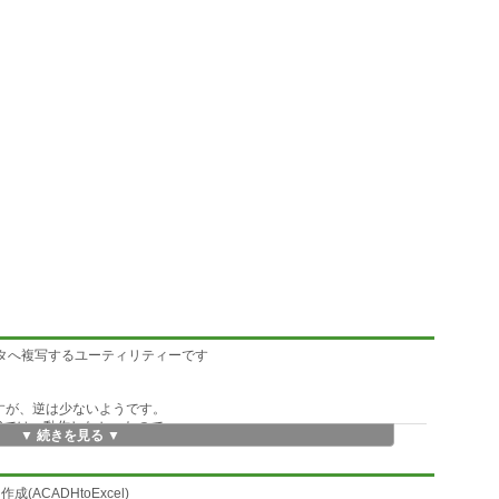
Lデータへ複写するユーティリティーです
のですが、逆は少ないようです。
010では、動作しなかったので、
▼ 続きを見る ▼
MTEXT)のみで作成されたものに
(ACADHtoExcel)