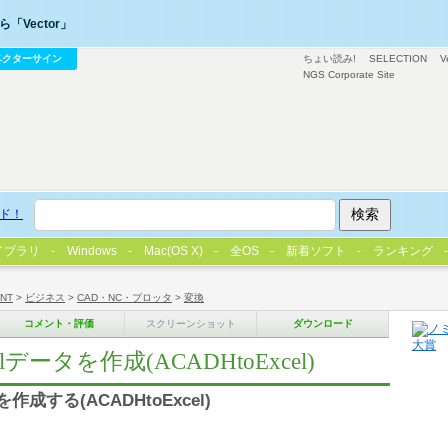
「Vector」
ベクターサイン
ちょい読み!
SELECTION
V
NGS Corporate Site
ド！
イブラリ
Windows
Mac(OS X)
全OS
新着ソフト
ランキング
/NT
>
ビジネス
>
CAD・NC・プロッタ
>
変換
コメント・評価
スクリーンショット
ダウンロード
データを作成(ACADHtoExcel)
作成する(ACADHtoExcel)