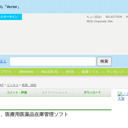
「Vector」
ベクターサイン
ちょい読み!
SELECTION
V
NGS Corporate Site
ド！
イブラリ
Windows
Mac(OS X)
全OS
新着ソフト
ランキング
/NT
>
ビジネス
>
医療・病院
コメント・評価
スクリーンショット
ダウンロード
る、医療用医薬品在庫管理ソフト