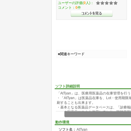
ユーザーの評価(
0
人)：
コメント：
0
件
■関連キーワード
ソフト詳細説明
「AtTyan」は、医療用医薬品の在庫管理を行
・「AtTyan」は医薬品在庫を、Lot・使
刷することも出来ます。
・基本となる医薬品データベースは、「診療報
ー」の医薬品マスタを使用しており、随時更新
す。
・入庫時に薬価差を色別に表示できます。
動作環境
・在庫や入出庫に関するさまざまなデータを得
ソフト名：
AtTyan
・ユーザー様の作成したSQLを実行することが