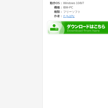
動作OS：
Windows 10/8/7
・他社レセコンの出力データを読み込み、「At
機種：
IBM-PC
種類：
フリーソフト
作者：
たちばな