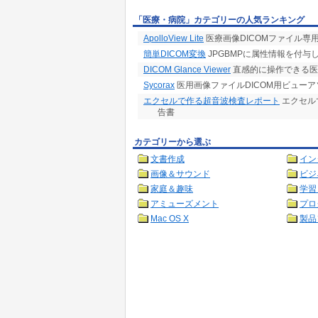
「医療・病院」カテゴリーの人気ランキング
ApolloView Lite
医療画像DICOMファイル専
簡単DICOM変換
JPGBMPに属性情報を付与
DICOM Glance Viewer
直感的に操作できる医
Sycorax
医用画像ファイルDICOM用ビューア
エクセルで作る超音波検査レポート
エクセル
告書
カテゴリーから選ぶ
文書作成
イン
画像＆サウンド
ビジ
家庭＆趣味
学習
アミューズメント
プロ
Mac OS X
製品