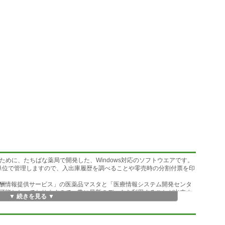
うために、たちばな薬局で開発した、Windows対応のソフトウエアです。
用期限単位で管理しますので、入出庫履歴を調べることや零売時の分割付票を印
酬情報提供サービス」の医薬品マスタと「医療情報システム開発センタ
可能となっておりますので、常に最新のデータを利用することが出来ま
▼ 続きを見る ▼
ることが出来、帳票として印刷できます。
出来、csvファイルとして出力できます。