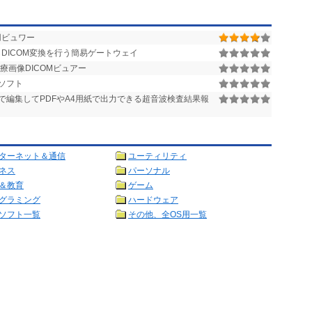
用ビュワー
しDICOM変換を行う簡易ゲートウェイ
療画像DICOMビュアー
ソフト
で編集してPDFやA4用紙で出力できる超音波検査結果報
ターネット＆通信
ユーティリティ
ネス
パーソナル
＆教育
ゲーム
グラミング
ハードウェア
ソフト一覧
その他、全OS用一覧