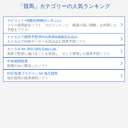
「競馬」カテゴリーの人気ランキング
スピリット+指数利用権(3ヶ月ぶん)
フリー競馬総合ソフト「スピリット」に「精度の高い指数」を利用した
予想をプラス!
エクセルで競馬予想JRA出馬表&成績読み込み
エクセルでmdbデーターを読み込む競馬予想ソフト
カツラギ for JRA-VAN Data Lab.
馬券で堅実に儲けることを目指し、そして実現した競馬予想ソフト
中央南関投票
投票のみに限定したソフト
KSC投票プラグイン for 地方競馬
地方競馬の投票便利ソフト