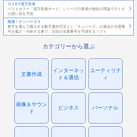
ロト6で億万長者
ベストセラー「億万長者ボード」シリーズの著者が独自の理論でロト６
の買い目を予想
開運！ナンバーズ３
数字を選んで購入する数字選択式宝くじ「ナンバーズ」の過去の当選番
号を集計・分析する事で、次回の当選番号を予測するソフト
カテゴリーから選ぶ
インターネッ
ユーティリテ
文書作成
ト＆通信
ィ
画像＆サウン
ビジネス
パーソナル
ド