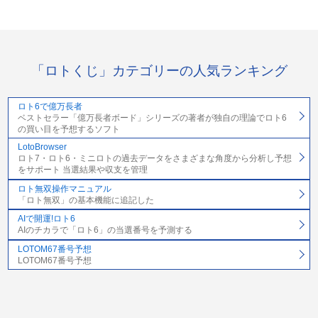
「ロトくじ」カテゴリーの人気ランキング
ロト6で億万長者
ベストセラー「億万長者ボード」シリーズの著者が独自の理論でロト6
の買い目を予想するソフト
LotoBrowser
ロト7・ロト6・ミニロトの過去データをさまざまな角度から分析し予想
をサポート 当選結果や収支を管理
ロト無双操作マニュアル
「ロト無双」の基本機能に追記した
AIで開運!ロト6
AIのチカラで「ロト6」の当選番号を予測する
LOTOM67番号予想
LOTOM67番号予想