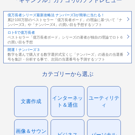
「ギャンブル」カテゴリのソフトレビュー
億万長者シリーズ最新攻略法 ナンバーズ3が簡単に当たる！
累計100万部のベストセラー「億万長者ボード」の理論に基づいて「ナ
ンバーズ3」や「ナンバーズ4」の買い目を予想するソフト
ロト6で億万長者
ベストセラー「億万長者ボード」シリーズの著者が独自の理論でロト６
の買い目を予想
開運！ナンバーズ３
数字を選んで購入する数字選択式宝くじ「ナンバーズ」の過去の当選番
号を集計・分析する事で、次回の当選番号を予測するソフト
カテゴリーから選ぶ
インターネッ
ユーティリテ
文書作成
ト＆通信
ィ
画像＆サウン
ビジネス
パーソナル