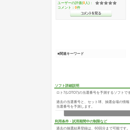
ユーザーの評価(
0
人)：
コメント：
0
件
■関連キーワード
ソフト詳細説明
ロト7(LOTO7)の当選番号を予測するソフトで
過去の当選番号と、セット球、抽選会場の情報
当選番号を予測します。
主な機能は、
1.予測のアルゴリズム補正に4つのフィルター
利用条件・試用期間中の制限など
2.当選番号の偏りを折れ線グラフで表示
過去の抽選結果登録は、60回分まで可能です
3.次回の当選番号の偏りを予測