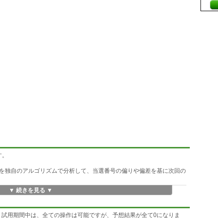
す。
を独自のアルゴリズムで分析して、当選番号の偏りや偏差を基に次回の
▼ 続きを見る ▼
を使用
。 試用期間中は、全ての操作は可能ですが、予想結果が全て0になりま