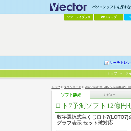
パソコンソフトを探すなら
ソフトライブラリ
PCショップ
サーチトレン
トップ
ラ
トップ
>
ダウンロード
>
Windows11/10/8/7/Vista/XP/2000
ソフト詳細
レビュー
ロト7予測ソフト12億円
数字選択式宝くじロト7(LOTO
グラフ表示 セット球対応