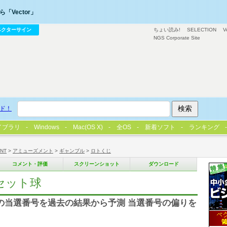
「Vector」
ベクターサイン
ちょい読み!
SELECTION
V
NGS Corporate Site
ド！
イブラリ
Windows
Mac(OS X)
全OS
新着ソフト
ランキング
/NT
>
アミューズメント
>
ギャンブル
>
ロトくじ
コメント・評価
スクリーンショット
ダウンロード
セット球
7)の当選番号を過去の結果から予測 当選番号の偏りを