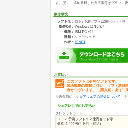
す。 更に、追加登録した当選番号はグラフに
4.過去の当選番号の偏り傾向を分析して次回の
5.次回のセット球を予測
6.セット球毎に次回の当選番号を予測
動作環境
7.抽選会場毎に次回の当選番号を予測
ソフト名：
ロト7予測ソフト12億円セット球
動作OS：
Windows 11/10/8/7
機種：
IBM-PC x64
種類：
シェアウェア
作者：
IT-NET
お支払い
このソフトは有料ソフトです。
※消費税の増税に伴い、ソフト詳細
合がございます。ご購入前に必ずご
※送金前に「
シェアウェアの送金について
」を
シェアレジでのお支払い
クレジットカード
ロト７ 予測ソフト１２億円セット球
価格: 1,400円(手数料・税込)