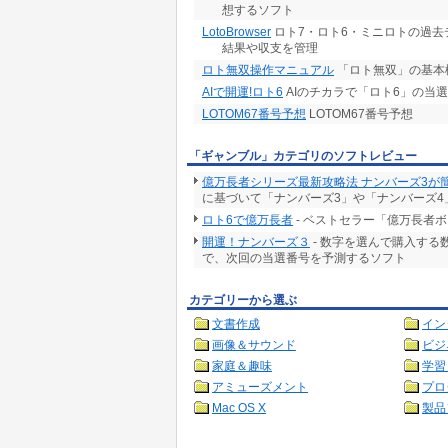
想するソフト
LotoBrowser
ロト7・ロト6・ミニロトの過去
結果や収支を管理
ロト無双操作マニュアル
「ロト無双」の基本
AIで開運!ロト6
AIのチカラで「ロト6」の当
LOTOM67番号予想
LOTOM67番号予想
「ギャンブル」カテゴリのソフトレビュー
億万長者シリーズ最新攻略法 ナンバーズ3が
に基づいて「ナンバーズ3」や「ナンバーズ4
ロト6で億万長者
- ベストセラー「億万長者
開運！ナンバーズ３
- 数字を選んで購入す
で、次回の当選番号を予測するソフト
カテゴリーから選ぶ
文書作成
イン
画像＆サウンド
ビジ
家庭＆趣味
学習
アミューズメント
プロ
Mac OS X
製品