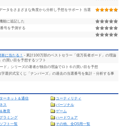
データをさまざまな角度から分析し予想をサポート 当選
機能に追記した
選番号を予測する
簡単に当たる！
- 累計100万部のベストセラー「億万長者ボード」の理論
」の買い目を予想するソフト
ボード」シリーズの著者が独自の理論でロト６の買い目を予想
る数字選択式宝くじ「ナンバーズ」の過去の当選番号を集計・分析する事
ターネット＆通信
ユーティリティ
ネス
パーソナル
＆教育
ゲーム
グラミング
ハードウェア
ソフト一覧
その他、全OS用一覧