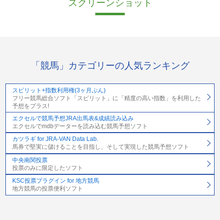
スクリーンショット
「競馬」カテゴリーの人気ランキング
スピリット+指数利用権(3ヶ月ぶん)
フリー競馬総合ソフト「スピリット」に「精度の高い指数」を利用した
予想をプラス!
エクセルで競馬予想JRA出馬表&成績読み込み
エクセルでmdbデーターを読み込む競馬予想ソフト
カツラギ for JRA-VAN Data Lab.
馬券で堅実に儲けることを目指し、そして実現した競馬予想ソフト
中央南関投票
投票のみに限定したソフト
KSC投票プラグイン for 地方競馬
地方競馬の投票便利ソフト