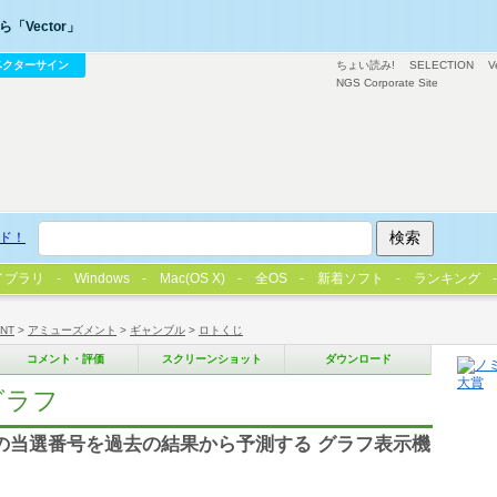
「Vector」
ベクターサイン
ちょい読み!
SELECTION
V
NGS Corporate Site
ド！
イブラリ
Windows
Mac(OS X)
全OS
新着ソフト
ランキング
/NT
>
アミューズメント
>
ギャンブル
>
ロトくじ
コメント・評価
スクリーンショット
ダウンロード
グラフ
6)の当選番号を過去の結果から予測する グラフ表示機