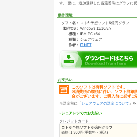
す。 更に、追加登録した当選番号はグラフに
動作環境
ソフト名：
ロト6 予想ソフト6億円グラフ
動作OS：
Windows 11/10/8/7
機種：
IBM-PC x64
種類：
シェアウェア
作者：
IT-NET
お支払い
このソフトは有料ソフトです。
※消費税の増税に伴い、ソフト詳細
合がございます。ご購入前に必ずご
※送金前に「
シェアウェアの送金について
」を
シェアレジでのお支払い
クレジットカード
ロト６予想ソフト６億円グラフ
価格: 1,300円(手数料・税込)