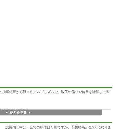
去の抽選結果から独自のアルゴリズムで、数字の偏りや偏差を計算して当
。
ズム調整が可能です。
▼ 続きを見る ▼
す。 試用期間中は、全ての操作は可能ですが、予想結果が全て0になりま