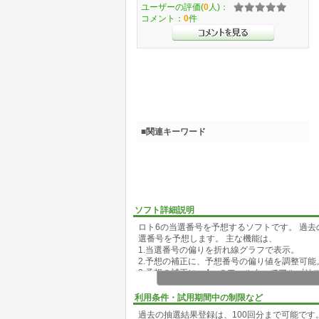
ユーザーの評価(
0
人)：
コメント：
0
件
■関連キーワード
ソフト詳細説明
ロト6の当選番号を予想するソフトです。 過
選番号を予想します。 主な機能は、
1.当選番号の偏りを折れ線グラフで表示。
2.予想の補正に、予想番号の偏り値を調整可能
3.予想の補正に、4つのフィルターでアルゴリ
利用条件・試用期間中の制限など
過去の抽選結果登録は、100回分まで可能で