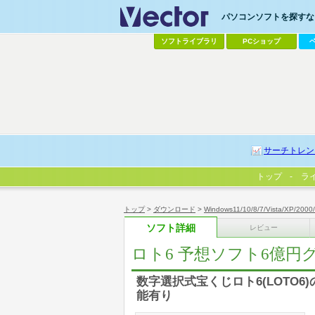
パソコンソフトを探すなら
ソフトライブラリ
PCショップ
サーチトレン
トップ
ラ
トップ
>
ダウンロード
>
Windows11/10/8/7/Vista/XP/2000
ソフト詳細
レビュー
ロト6 予想ソフト6億円
数字選択式宝くじロト6(LOTO
能有り