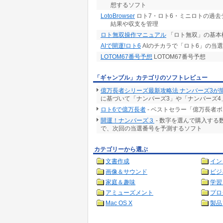
想するソフト
LotoBrowser
ロト7・ロト6・ミニロトの過去
結果や収支を管理
ロト無双操作マニュアル
「ロト無双」の基本
AIで開運!ロト6
AIのチカラで「ロト6」の当
LOTOM67番号予想
LOTOM67番号予想
「ギャンブル」カテゴリのソフトレビュー
億万長者シリーズ最新攻略法 ナンバーズ3が
に基づいて「ナンバーズ3」や「ナンバーズ4
ロト6で億万長者
- ベストセラー「億万長者
開運！ナンバーズ３
- 数字を選んで購入す
で、次回の当選番号を予測するソフト
カテゴリーから選ぶ
文書作成
イン
画像＆サウンド
ビジ
家庭＆趣味
学習
アミューズメント
プロ
Mac OS X
製品