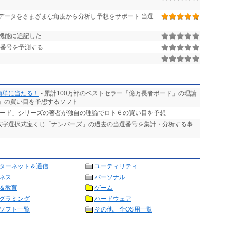
データをさまざまな角度から分析し予想をサポート 当選
機能に追記した
選番号を予測する
簡単に当たる！
- 累計100万部のベストセラー「億万長者ボード」の理論
」の買い目を予想するソフト
ボード」シリーズの著者が独自の理論でロト６の買い目を予想
る数字選択式宝くじ「ナンバーズ」の過去の当選番号を集計・分析する事
ターネット＆通信
ユーティリティ
ネス
パーソナル
＆教育
ゲーム
グラミング
ハードウェア
ソフト一覧
その他、全OS用一覧