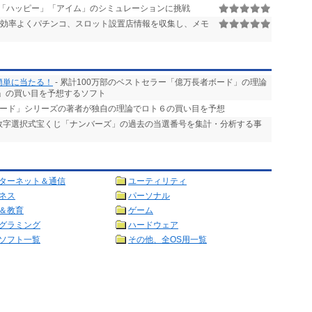
「ハッピー」「アイム」のシミュレーションに挑戦
から効率よくパチンコ、スロット設置店情報を収集し、メモ
簡単に当たる！
- 累計100万部のベストセラー「億万長者ボード」の理論
」の買い目を予想するソフト
ボード」シリーズの著者が独自の理論でロト６の買い目を予想
る数字選択式宝くじ「ナンバーズ」の過去の当選番号を集計・分析する事
ターネット＆通信
ユーティリティ
ネス
パーソナル
＆教育
ゲーム
グラミング
ハードウェア
ソフト一覧
その他、全OS用一覧