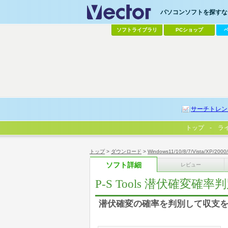
パソコンソフトを探すなら
ソフトライブラリ
PCショップ
サーチトレン
トップ
ラ
トップ
>
ダウンロード
>
Windows11/10/8/7/Vista/XP/2000
ソフト詳細
レビュー
P-S Tools 潜伏確変確率
潜伏確変の確率を判別して収支