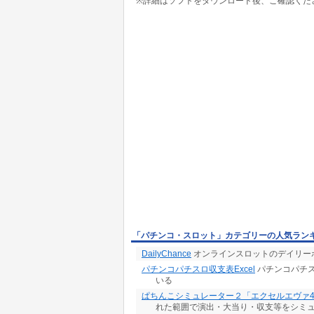
※詳細はソフトをダウンロード後、ご確認くだ
「パチンコ・スロット」カテゴリーの人気ラン
DailyChance
オンラインスロットのデイリーポ
パチンコパチスロ収支表Excel
パチンコパチ
いる
ぱちんこシミュレーター２「エクセルエヴァ
れた範囲で演出・大当り・収支等をシミ