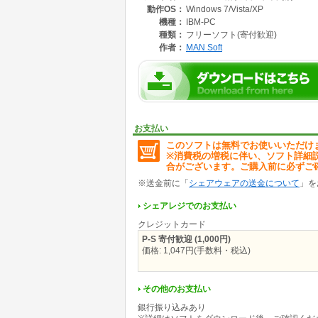
動作OS：
Windows 7/Vista/XP
ヤメ時の判別にも役に立ちます。
機種：
IBM-PC
時短回数を設定することにより、
種類：
フリーソフト(寄付歓迎)
機種ごとの時短後即ヤメ時の潜伏確変の確率を
作者：
MAN Soft
確認することができます。
登録した機種の一覧を印刷することもできます
お支払い
このソフトは無料でお使いいただけ
※消費税の増税に伴い、ソフト詳細
合がございます。ご購入前に必ずご
※送金前に「
シェアウェアの送金について
」を
シェアレジでのお支払い
クレジットカード
P-S 寄付歓迎 (1,000円)
価格: 1,047円(手数料・税込)
その他のお支払い
銀行振り込みあり