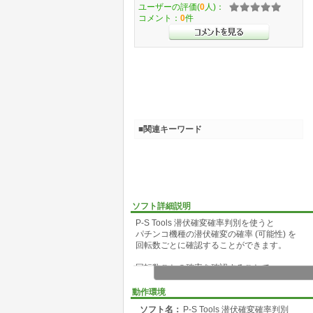
ユーザーの評価(
0
人)：
コメント：
0
件
■関連キーワード
ソフト詳細説明
P-S Tools 潜伏確変確率判別を使うと
パチンコ機種の潜伏確変の確率 (可能性) を
回転数ごとに確認することができます。
回転数ごとの確率を確認することで
潜伏確変台を見つけやすくなります。
また、潜伏確変をほぼ否定する回転数を
動作環境
判別することもできますので
ソフト名：
P-S Tools 潜伏確変確率判別
通常なのか確変なのかわからない時の