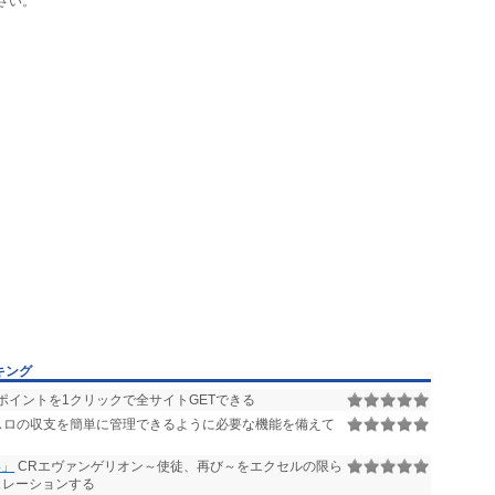
さい。
キング
イントを1クリックで全サイトGETできる
スロの収支を簡単に管理できるように必要な機能を備えて
4」
CRエヴァンゲリオン～使徒、再び～をエクセルの限ら
ュレーションする