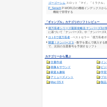
ゴーゴーシム
スロット「マイ」「ミラクル」
P_Serach
P-WORLDの機種インデックス
機能で管理する
「ギャンブル」カテゴリのソフトレビュー
億万長者シリーズ最新攻略法 ナンバーズ3が
に基づいて「ナンバーズ3」や「ナンバーズ4
ロト6で億万長者
- ベストセラー「億万長者
開運！ナンバーズ３
- 数字を選んで購入す
で、次回の当選番号を予測するソフト
カテゴリーから選ぶ
文書作成
イン
画像＆サウンド
ビジ
家庭＆趣味
学習
アミューズメント
プロ
Mac OS X
製品