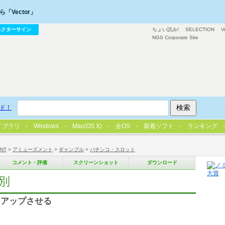
「Vector」
ベクターサイン
ちょい読み!
SELECTION
V
NGS Corporate Site
ド！
イブラリ
Windows
Mac(OS X)
全OS
新着ソフト
ランキング
/NT
>
アミューズメント
>
ギャンブル
>
パチンコ・スロット
コメント・評価
スクリーンショット
ダウンロード
判別
をアップさせる