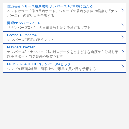
億万長者シリーズ最新攻略 ナンバーズ3が簡単に当たる
ベストセラー「億万長者ボード」シリーズの著者が独自の理論で「ナン
バーズ3」の買い目を予想する
開運!ナンバーズ3・4
「ナンバーズ3・4」の当選番号を賢く予測するソフト
Gotcha! Numbers4
ナンバーズ4専用の予想ソフト
NumbersBrowser
ナンバーズ3・ナンバーズ4の過去データをさまざまな角度から分析し予
想をサポート 当選結果や収支を管理
NUMBERS4 HITTER(ナンバーズ4ヒッター)
シンプル画面&軽量・簡単操作で素早く買い目を予想する