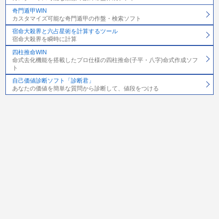
奇門遁甲WIN
カスタマイズ可能な奇門遁甲の作盤・検索ソフト
宿命大殺界と六占星術を計算するツール
宿命大殺界を瞬時に計算
四柱推命WIN
命式去化機能を搭載したプロ仕様の四柱推命(子平・八字)命式作成ソフ
ト
自己価値診断ソフト「診断君」
あなたの価値を簡単な質問から診断して、値段をつける