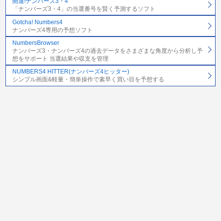
開運!ナンバーズ3・4
「ナンバーズ3・4」の当選番号を賢く予測するソフト
Gotcha! Numbers4
ナンバーズ4専用の予想ソフト
NumbersBrowser
ナンバーズ3・ナンバーズ4の過去データをさまざまな角度から分析し予
想をサポート 当選結果や収支を管理
NUMBERS4 HITTER(ナンバーズ4ヒッター)
シンプル画面&軽量・簡単操作で素早く買い目を予想する