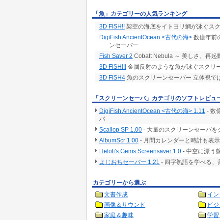
「魚」カテゴリーの人気ランキング
3D FISH!!
架空の海底をイトヨリ鯛が泳ぐス
DigiFish AncientOcean <古代の海>
数億年前
ンセーバー
Fish Saver 2
Cobalt Nebula ～ 美しさ、再起
3D FISH!!!
金属反射のような魚が泳ぐスクリ
3D FISH4
魚のスクリーンセーバー 立体視で
「スクリーンセーバ」カテゴリのソフトレビュ
DigiFish AncientOcean <古代の海> 1.11
- 
バ
Scallop SP 1.00
- 大量のスクリーンセーバ
AlbumScr 1.00
- 月間カレンダーと時計も表
Heloli's Gems Screensaver 1.0
- 中空に漂
よじおちセーバー 1.21
- 四字熟語を学べる
カテゴリーから選ぶ
文書作成
イン
画像＆サウンド
ビジ
家庭＆趣味
学習