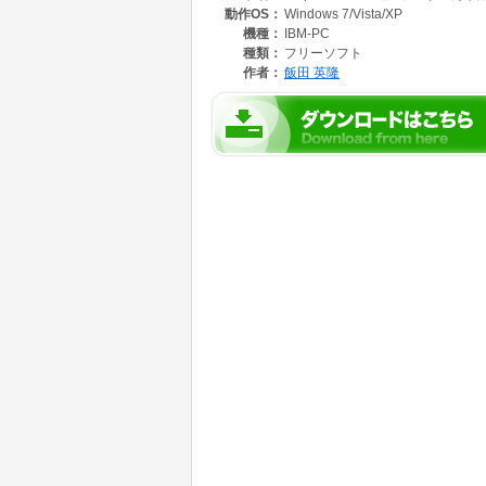
動作OS：
Windows 7/Vista/XP
タテジマキンチャクダイ(ウズマキ)
トゲチョウチョウウオ
機種：
IBM-PC
が追加されます。
種類：
フリーソフト
作者：
飯田 英隆
インストールの終了画面で
□セーバーの水槽設定ファイルをmarine aqurium
にチェックをいれて終了すると水槽設定ファイルが mar
に変更されます。
または、スクリーンセーバーの設定からED's Trop
ファイルボタンを押して、データファイルを
mrine aquarium8.tfd あるいは marine all stars.t
に変更下さい。
これであらたに8種類の海水魚があなたのPC
はずです。
このデータファイルはフリーソフトです。
このデータを使用して、表示、実行するには 
ED's Tropical Fish V(shareware) 、ED's Tropica