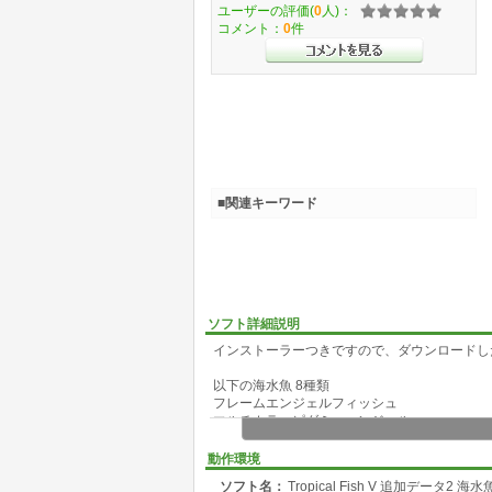
ユーザーの評価(
0
人)：
コメント：
0
件
■関連キーワード
ソフト詳細説明
インストーラーつきですので、ダウンロードし
以下の海水魚 8種類
フレームエンジェルフィッシュ
マルチカラーピグミーエンジェル
パウダーブルータン
スミレヤッコ
動作環境
ソメワケヤッコ
ソフト名：
Tropical Fish V 追加データ2 海
タテジマキンチャクダイ