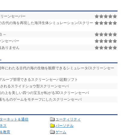
クリーンセーバー
の古代の海を再現した海洋生体シミュレーション/スクリー
動 ～
ーンセーバー
はありません
ー
数億年にわたる古代の海の生物を観察できるシミュレータ/スクリーンセー
をグループ管理できるスクリーンセーバ起動ソフト
示されるスライドショウ型スクリーンセーバ
う盤の上を美しい四つの宝玉が転がる3Dスクリーンセーバ
、落ちものゲームをモチーフにしたスクリーンセーバ
ターネット＆通信
ユーティリティ
ネス
パーソナル
＆教育
ゲーム