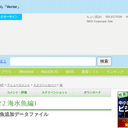
「Vector」
ベクターサイン
ちょい読み!
SELECTION
V
NGS Corporate Site
ド！
イブラリ
Windows
Mac(OS X)
全OS
新着ソフト
ランキング
/NT
>
アミューズメント
>
スクリーンセーバ
>
魚
コメント・評価
スクリーンショット
ダウンロード
データ2 海水魚編1
te)用熱帯魚追加データファイル