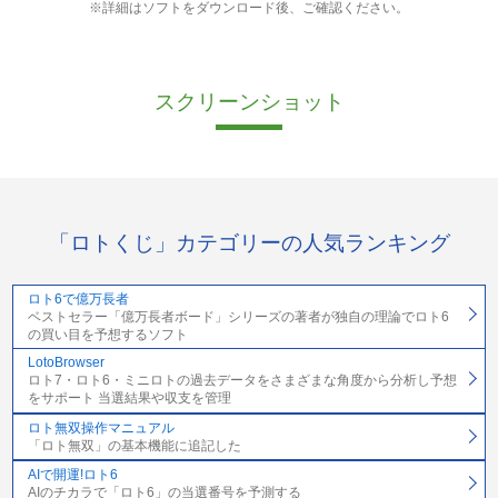
※詳細はソフトをダウンロード後、ご確認ください。
スクリーンショット
「ロトくじ」カテゴリーの人気ランキング
ロト6で億万長者
ベストセラー「億万長者ボード」シリーズの著者が独自の理論でロト6
の買い目を予想するソフト
LotoBrowser
ロト7・ロト6・ミニロトの過去データをさまざまな角度から分析し予想
をサポート 当選結果や収支を管理
ロト無双操作マニュアル
「ロト無双」の基本機能に追記した
AIで開運!ロト6
AIのチカラで「ロト6」の当選番号を予測する