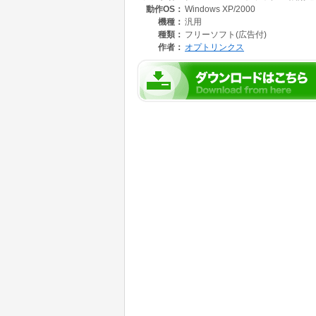
動作OS：
Windows XP/2000
メモリー:128MB以上(OSが正しく動作すること
ビデオカード:解像度800×600ドット、ハイカラ
機種：
汎用
サウンド:OSがサポートするサウンドシステム
種類：
フリーソフト(広告付)
ハードディスク:空き容量120MB以上
作者：
オプトリンクス
※本ソフトウェアは有料で販売中の同一名称タ
プトメディア版です。
※サポートをご希望の場合、広告なしでご利用
Http://shop.vector.co.jp/service/servlet/Cat
【動作環境】
Windows2000/XP
【作者情報】
作者: 株式会社オプトリンクス
開発元: 株式会社ドラス
連絡先: matsuzaki@optlynx.com
(広告配信に関するお問合せは http://www.optmedia.j