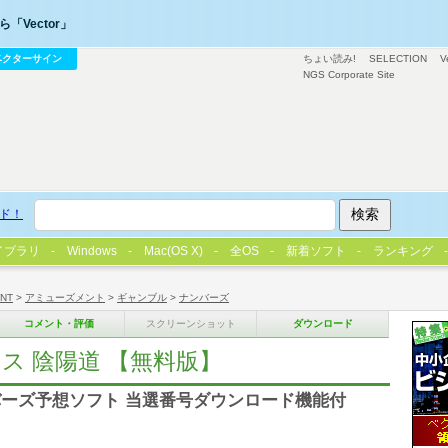
「Vector」
ベクターサイン
ちょい読み!
SELECTION
V
NGS Corporate Site
ド！
イブラリ
Windows
Mac(OS X)
全OS
新着ソフト
ランキング
/NT
>
アミューズメント
>
ギャンブル
>
ナンバーズ
コメント・評価
スクリーンショット
ダウンロード
クス 陰陽道 【無料版】
ーズ予想ソフト 当選番号ダウンロード機能付