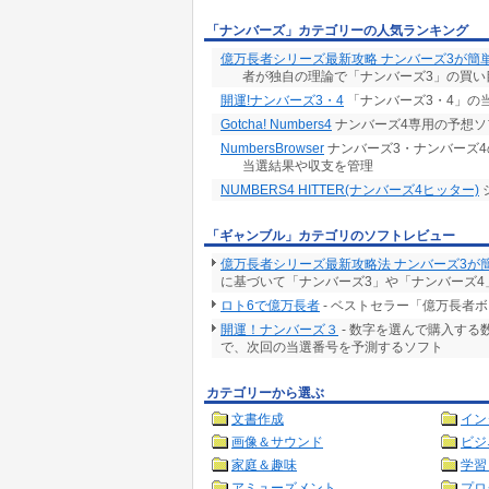
「ナンバーズ」カテゴリーの人気ランキング
億万長者シリーズ最新攻略 ナンバーズ3が簡
者が独自の理論で「ナンバーズ3」の買い
開運!ナンバーズ3・4
「ナンバーズ3・4」の
Gotcha! Numbers4
ナンバーズ4専用の予想ソ
NumbersBrowser
ナンバーズ3・ナンバーズ
当選結果や収支を管理
NUMBERS4 HITTER(ナンバーズ4ヒッター)
「ギャンブル」カテゴリのソフトレビュー
億万長者シリーズ最新攻略法 ナンバーズ3が
に基づいて「ナンバーズ3」や「ナンバーズ4
ロト6で億万長者
- ベストセラー「億万長者
開運！ナンバーズ３
- 数字を選んで購入す
で、次回の当選番号を予測するソフト
カテゴリーから選ぶ
文書作成
イン
画像＆サウンド
ビジ
家庭＆趣味
学習
アミューズメント
プロ