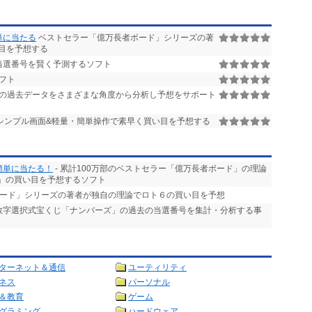
単に当たる
ベストセラー「億万長者ボード」シリーズの著
目を予想する
当選番号を賢く予測するソフト
フト
4の過去データをさまざまな角度から分析し予想をサポート
シンプル画面&軽量・簡単操作で素早く買い目を予想する
簡単に当たる！
- 累計100万部のベストセラー「億万長者ボード」の理論
」の買い目を予想するソフト
ボード」シリーズの著者が独自の理論でロト６の買い目を予想
る数字選択式宝くじ「ナンバーズ」の過去の当選番号を集計・分析する事
ターネット＆通信
ユーティリティ
ネス
パーソナル
＆教育
ゲーム
グラミング
ハードウェア