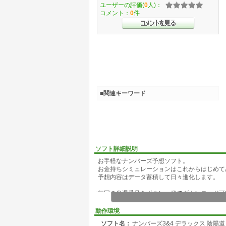
ユーザーの評価(
0
人)：
コメント：
0
件
■関連キーワード
ソフト詳細説明
お手軽なナンバーズ予想ソフト。
お金持ちシミュレーションはこれからはじめて
予想内容はデータ蓄積して日々進化します。
毎回の当選番号をボタン一発でダウンロード可
★動作環境★
動作環境
CPU:400MHz以上の機種(700MHz以上を推奨)
ソフト名：
ナンバーズ3&4 デラックス 陰陽道
OS:Windows 98/Me/XP 32Bit