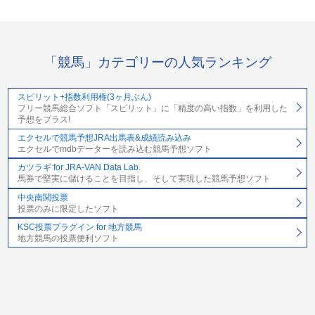
「競馬」カテゴリーの人気ランキング
スピリット+指数利用権(3ヶ月ぶん)
フリー競馬総合ソフト「スピリット」に「精度の高い指数」を利用した
予想をプラス!
エクセルで競馬予想JRA出馬表&成績読み込み
エクセルでmdbデーターを読み込む競馬予想ソフト
カツラギ for JRA-VAN Data Lab.
馬券で堅実に儲けることを目指し、そして実現した競馬予想ソフト
中央南関投票
投票のみに限定したソフト
KSC投票プラグイン for 地方競馬
地方競馬の投票便利ソフト