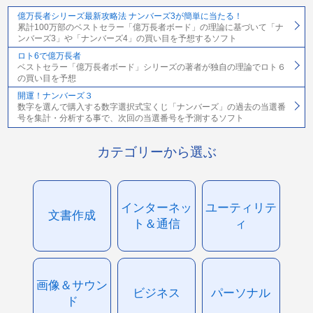
億万長者シリーズ最新攻略法 ナンバーズ3が簡単に当たる！
累計100万部のベストセラー「億万長者ボード」の理論に基づいて「ナ
ンバーズ3」や「ナンバーズ4」の買い目を予想するソフト
ロト6で億万長者
ベストセラー「億万長者ボード」シリーズの著者が独自の理論でロト６
の買い目を予想
開運！ナンバーズ３
数字を選んで購入する数字選択式宝くじ「ナンバーズ」の過去の当選番
号を集計・分析する事で、次回の当選番号を予測するソフト
カテゴリーから選ぶ
インターネッ
ユーティリテ
文書作成
ト＆通信
ィ
画像＆サウン
ビジネス
パーソナル
ド