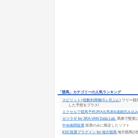
「競馬」カテゴリーの人気ランキング
スピリット+指数利用権(3ヶ月ぶん)
フリー競
した予想をプラス!
エクセルで競馬予想JRA出馬表&成績読み込
カツラギ for JRA-VAN Data Lab.
馬券で堅実
中央南関投票
投票のみに限定したソフト
KSC投票プラグイン for 地方競馬
地方競馬の