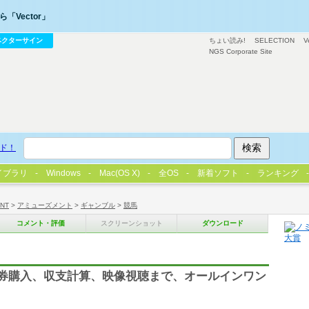
「Vector」
ベクターサイン
ちょい読み!
SELECTION
V
NGS Corporate Site
ド！
イブラリ
Windows
Mac(OS X)
全OS
新着ソフト
ランキング
/NT
>
アミューズメント
>
ギャンブル
>
競馬
コメント・評価
スクリーンショット
ダウンロード
郎
馬券購入、収支計算、映像視聴まで、オールインワン