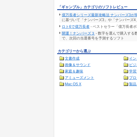
「ギャンブル」カテゴリのソフトレビュー
億万長者シリーズ最新攻略法 ナンバーズ3が
に基づいて「ナンバーズ3」や「ナンバーズ4
ロト6で億万長者
- ベストセラー「億万長者
開運！ナンバーズ３
- 数字を選んで購入す
で、次回の当選番号を予測するソフト
カテゴリーから選ぶ
文書作成
イン
画像＆サウンド
ビジ
家庭＆趣味
学習
アミューズメント
プロ
Mac OS X
製品