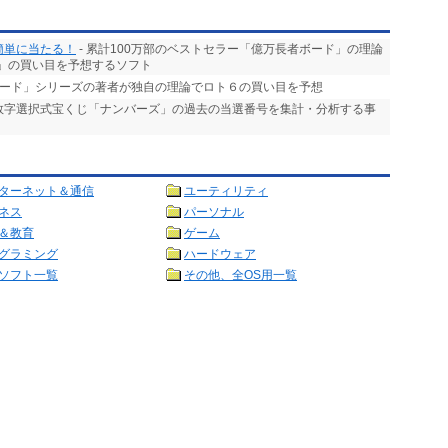
簡単に当たる！
- 累計100万部のベストセラー「億万長者ボード」の理論
」の買い目を予想するソフト
ボード」シリーズの著者が独自の理論でロト６の買い目を予想
る数字選択式宝くじ「ナンバーズ」の過去の当選番号を集計・分析する事
ターネット＆通信
ユーティリティ
ネス
パーソナル
＆教育
ゲーム
グラミング
ハードウェア
ソフト一覧
その他、全OS用一覧