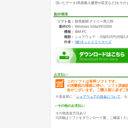
頂いたデータ(馬券購入履歴や収支など)をそ
動作環境
ソフト名：
競馬新聞 デイリー馬三郎
動作OS：
Windows Vista/XP/2000
機種：
IBM-PC
種類：
シェアウェア ：月額525円/月額1,6
作者：
(株)ネットドリーマーズ
お支払い
このソフトは有料ソフトです。
※消費税の増税に伴い、ソフト詳細
合がございます。ご購入前に必ずご
※送金前に「
シェアウェアの送金について
」を
その他のお支払い
その他送金方法あり
※詳細はソフトをダウンロード後、ご確認くだ