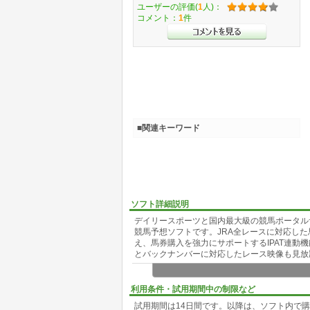
ユーザーの評価(
1
人)：
コメント：
1
件
■関連キーワード
ソフト詳細説明
デイリースポーツと国内最大級の競馬ポータルサイト
競馬予想ソフトです。JRA全レースに対応し
え、馬券購入を強力にサポートするIPAT連
とバックナンバーに対応したレース映像も見放
利用条件・試用期間中の制限など
試用期間は14日間です。以降は、ソフト内で