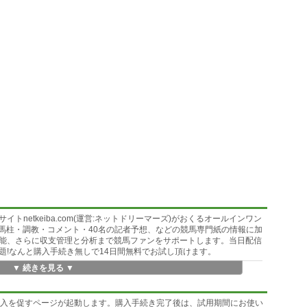
netkeiba.com(運営:ネットドリーマーズ)がおくるオールインワン
た馬柱・調教・コメント・40名の記者予想、などの競馬専門紙の情報に加
動機能、さらに収支管理と分析まで競馬ファンをサポートします。当日配信
題!なんと購入手続き無しで14日間無料でお試し頂けます。
▼ 続きを見る ▼
購入を促すページが起動します。購入手続き完了後は、試用期間にお使い