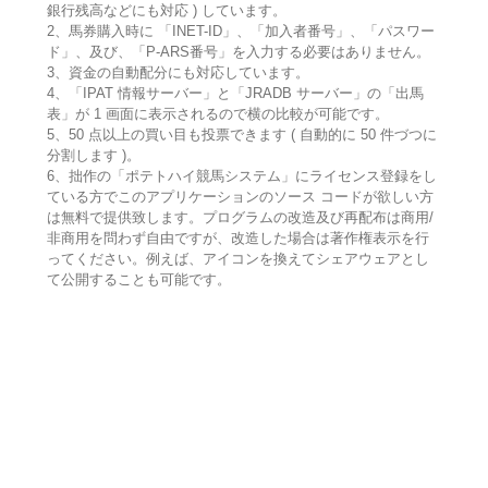
銀行残高などにも対応 ) しています。
2、馬券購入時に 「INET-ID」、「加入者番号」、「パスワー
ド」、及び、「P-ARS番号」を入力する必要はありません。
3、資金の自動配分にも対応しています。
4、「IPAT 情報サーバー」と「JRADB サーバー」の「出馬
表」が 1 画面に表示されるので横の比較が可能です。
5、50 点以上の買い目も投票できます ( 自動的に 50 件づつに
分割します )。
6、拙作の「ポテトハイ競馬システム」にライセンス登録をし
ている方でこのアプリケーションのソース コードが欲しい方
は無料で提供致します。プログラムの改造及び再配布は商用/
非商用を問わず自由ですが、改造した場合は著作権表示を行
ってください。例えば、アイコンを換えてシェアウェアとし
て公開することも可能です。