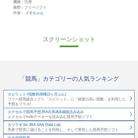
機種：汎用
種類：フリーソフト
作者：
イモちゃん
スクリーンショット
「競馬」カテゴリーの人気ランキング
スピリット+指数利用権(3ヶ月ぶん)
フリー競馬総合ソフト「スピリット」に「精度の高い指数」を利用した
予想をプラス!
エクセルで競馬予想JRA出馬表&成績読み込み
エクセルでmdbデーターを読み込む競馬予想ソフト
カツラギ for JRA-VAN Data Lab.
馬券で堅実に儲けることを目指し、そして実現した競馬予想ソフト
中央南関投票