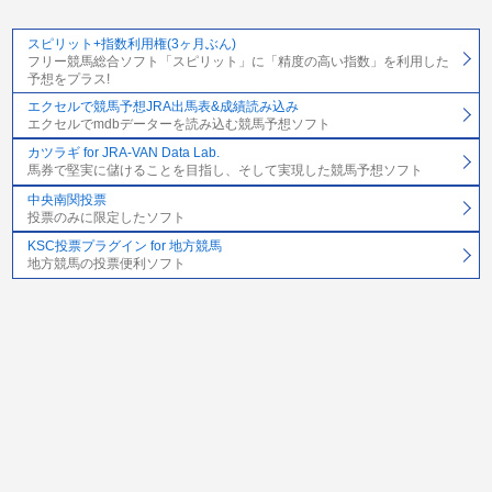
スピリット+指数利用権(3ヶ月ぶん)
フリー競馬総合ソフト「スピリット」に「精度の高い指数」を利用した
予想をプラス!
エクセルで競馬予想JRA出馬表&成績読み込み
エクセルでmdbデーターを読み込む競馬予想ソフト
カツラギ for JRA-VAN Data Lab.
馬券で堅実に儲けることを目指し、そして実現した競馬予想ソフト
中央南関投票
投票のみに限定したソフト
KSC投票プラグイン for 地方競馬
地方競馬の投票便利ソフト