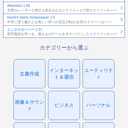
AlbumScr 1.00
月間カレンダーと時計も表示されるスライドショウ型スクリーンセーバ
Heloli's Gems Screensaver 1.0
中空に漂う盤の上を美しい四つの宝玉が転がる3Dスクリーンセーバ
よじおちセーバー 1.21
四字熟語を学べる、落ちものゲームをモチーフにしたスクリーンセーバ
カテゴリーから選ぶ
インターネッ
ユーティリテ
文書作成
ト＆通信
ィ
画像＆サウン
ビジネス
パーソナル
ド