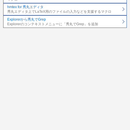
hmtex for 秀丸エディタ
秀丸エディタ上でLaTeX用のファイルの入力などを支援するマクロ
Explorerから秀丸でGrep
Explorerのコンテキストメニューに「秀丸でGrep」を追加