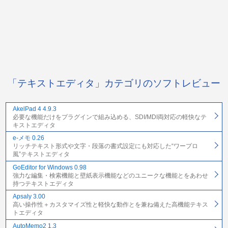
「テキストエディタ」カテゴリのソフトレビュー
AkelPad 4 4.9.3
必要な機能だけをプラグインで組み込める、SDI/MDI両対応の軽快なテ
キストエディタ
e-メモ 0.26
リッチテキスト形式や文字・段落の書式設定にも対応した“ワープロ
風”テキストエディタ
GoEditor for Windows 0.98
強力な編集・検索機能と壁紙表示機能などのユニークな機能とをあわせ
持つテキストエディタ
Apsaly 3.00
高い操作性＋カスタマイズ性と軽快な動作とを兼ね備えた高機能テキス
トエディタ
AutoMemo2 1.3