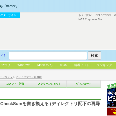
「Vector」
ベクターサイン
ちょい読み!
SELECTION
V
NGS Corporate Site
ド！
イブラリ
Windows
Mac(OS X)
全OS
新着ソフト
ランキング
ティリティ
>
バイナリファイル処理
コメント・評価
スクリーンショット
ダウンロード
ion、CheckSumを書き換える (ディレクトリ配下の再帰