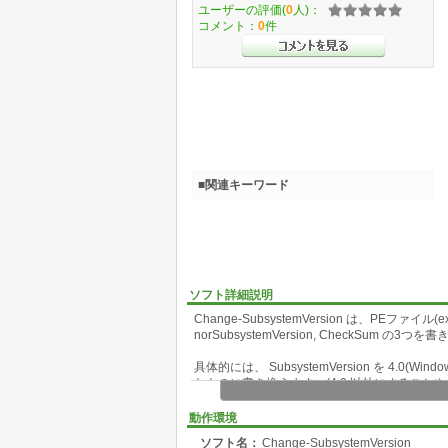
ユーザーの評価(
0
人)：
コメント：
0
件
■関連キーワード
ソフト詳細説明
Change-SubsystemVersion は、PEファイル(exe, d
norSubsystemVersion, CheckSum 
具体的には、 SubsystemVersion を 4.0
なものに書き換えます。(4.0 以外にすることや、
SubsystemVersion を書き換える事により、 Micr
動作環境
や、 2000 などの古い OS でも動くように
ソフト名：
Change-SubsystemVersion