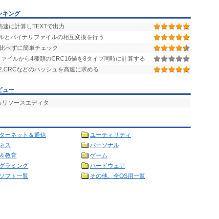
ンキング
高速に計算しTEXTで出力
ルとバイナリファイルの相互変換を行う
を見比べずに簡単チェック
ァイルから4種類のCRC16値を8タイプ同時に計算する
HA-512,CRCなどのハッシュを高速に求める
ビュー
るリソースエディタ
ターネット＆通信
ユーティリティ
ネス
パーソナル
＆教育
ゲーム
グラミング
ハードウェア
ソフト一覧
その他、全OS用一覧