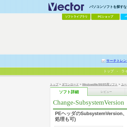
パソコンソフトを探すなら
ソフトライブラリ
PCショップ
サーチトレン
トップ
ラ
トップ
>
ダウンロード
>
WindowsMe/98/95用ソフト
>
ユー
ソフト詳細
レビュー
Change-SubsystemVersion
PEヘッダのSubsystemVers
処理も可)