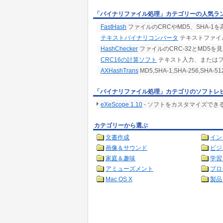
「バイナリファイル処理」カテゴリーの人気ラ
FastHash
ファイルのCRCやMD5、SHA-1を
テキストバイナリコンバータ
テキストファイ
HashChecker
ファイルのCRC-32とMD5
CRC16の計算ソフト
テキスト入力、またはフ
AXHashTrans
MD5,SHA-1,SHA-256,S
「バイナリファイル処理」カテゴリのソフトレ
eXeScope 1.10
- ソフトをカスタマイズでき
カテゴリーから選ぶ
文書作成
イン
画像＆サウンド
ビジ
家庭＆趣味
学習
アミューズメント
プロ
Mac OS X
製品