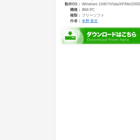
動作OS：
Windows 10/8/7/Vista/XP/Me/2000
ディレクトリ以下のファイルも再帰的に処理で
機種：
IBM-PC
レジストリは使用しません。
種類：
フリーソフト
USBメモリなどに入れて持ち運びできるポー
作者：
冬野 善文