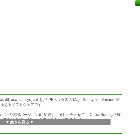
ll, ocx, scr, sys, cpl, 他)のPEヘッダ内の MajorSubsystemVersion, Mi
の3つを書き換えるソフトウェアです。
(Windows 95の内部バージョン)に変更し、それに合わせて、 CheckSum も正確
変更せず CheckSum の修正のみも可能です。)
▼ 続きを見る ▼
osoft Visual C++ 2008/2010 等で開発されたものが、 Windows 9x 系
なる……かもしれません。(基本的には開発時に細工が必要です。)